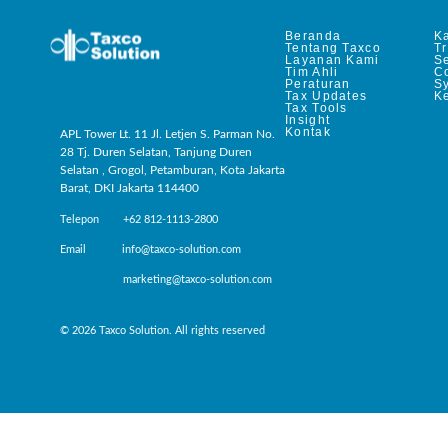
Beranda
Ka
Tentang Taxco
T
Layanan Kami
Se
Tim Ahli
C
Peraturan
S
Tax Updates
Ke
Tax Tools
Insight
Kontak
APL Tower Lt. 11 Jl. Letjen S. Parman No.
28 Tj. Duren Selatan, Tanjung Duren
Selatan , Grogol, Petamburan, Kota Jakarta
Barat, DKI Jakarta 114400
Telepon +62 812-1113-2800
Email info@taxco-solution.com
marketing@taxco-solution.com
© 2026 Taxco Solution. All rights reserved