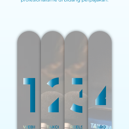
1
2
3
4
WEBINAR
TAXCO
REELS
CAROUSEL