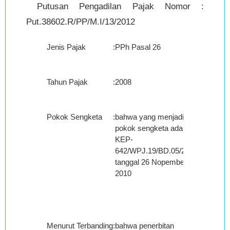
Putusan Pengadilan Pajak Nomor :
Put.38602.R/PP/M.I/13/2012
Jenis Pajak
:
PPh Pasal 26
Tahun Pajak
:
2008
Pokok Sengketa
:
bahwa yang menjadi
pokok sengketa adalah
KEP-
642/WPJ.19/BD.05/2010
tanggal 26 Nopember
2010
Menurut Terbanding
:
bahwa penerbitan