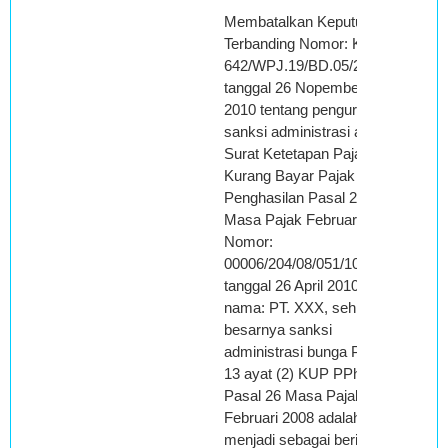
Membatalkan Keputusan
Terbanding Nomor: KEP-
642/WPJ.19/BD.05/2010
tanggal 26 Nopember
2010 tentang pengurangan
sanksi administrasi atas
Surat Ketetapan Pajak
Kurang Bayar Pajak
Penghasilan Pasal 26
Masa Pajak Februari 2008
Nomor:
00006/204/08/051/10
tanggal 26 April 2010, atas
nama: PT. XXX, sehingga
besarnya sanksi
administrasi bunga Pasal
13 ayat (2) KUP PPh
Pasal 26 Masa Pajak
Februari 2008 adalah
menjadi sebagai berikut: