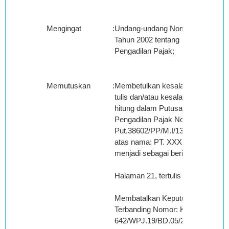
Mengingat
:
Undang-undang Nomor 14
Tahun 2002 tentang
Pengadilan Pajak;
Memutuskan
:
Membetulkan kesalahan
tulis dan/atau kesalahan
hitung dalam Putusan
Pengadilan Pajak Nomor:
Put.38602/PP/M.I/13/2012
atas nama: PT. XXX,
menjadi sebagai berikut :
Halaman 21, tertulis :
Membatalkan Keputusan
Terbanding Nomor: KEP-
642/WPJ.19/BD.05/2010