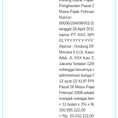
Penghasilan Pasal 26
Masa Pajak Februari 2008
Nomor:
00006/204/08/051/10
tanggal 26 April 2010, atas
nama: PT. XXX, NPWP:
01.YYY.YYY.Y-YYY.YY,
Alamat : Gedung DFG
Menara II Lt.8, Kawasan
AAA, Jl. XXX Kav. DD,
Jakarta Selatan 12000,
sehingga besarnya sanksi
administrasi bunga Pasal
13 ayat (2) KUP PPh
Pasal 26 Masa Pajak
Februari 2008 adalah
menjadi sebagai berikut:
= 11 bulan x 2% x Rp.
150.955.122,00
= Rp. 33.210.122,00