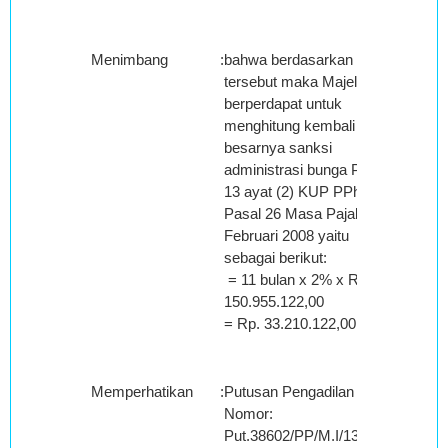
Menimbang
:
bahwa berdasarkan uraian
tersebut maka Majelis
berperdapat untuk
menghitung kembali
besarnya sanksi
administrasi bunga Pasal
13 ayat (2) KUP PPh
Pasal 26 Masa Pajak
Februari 2008 yaitu
sebagai berikut:
= 11 bulan x 2% x Rp.
150.955.122,00
= Rp. 33.210.122,00;
Memperhatikan
:
Putusan Pengadilan Pajak
Nomor:
Put.38602/PP/M.I/13/2012;