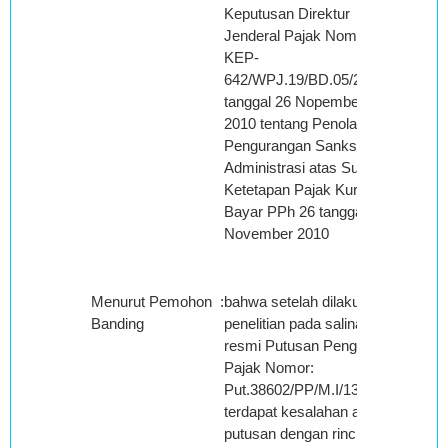
Keputusan Direktur
Jenderal Pajak Nomor:
KEP-
642/WPJ.19/BD.05/2010
tanggal 26 Nopember
2010 tentang Penolakan
Pengurangan Sanksi
Administrasi atas Surat
Ketetapan Pajak Kurang
Bayar PPh 26 tanggal 26
November 2010
Menurut Pemohon
:
bahwa setelah dilakukan
Banding
penelitian pada salinan
resmi Putusan Pengadilan
Pajak Nomor:
Put.38602/PP/M.I/13/2012,
terdapat kesalahan amar
putusan dengan rincian