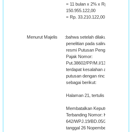
= 11 bulan x 2% x Rp.
150.955.122,00
= Rp. 33.210.122,00
Menurut Majelis
:
bahwa setelah dilakukan
penelitian pada salinan
resmi Putusan Pengadilan
Pajak Nomor:
Put.38602/PP/M.I/13/2012,
terdapat kesalahan amar
putusan dengan rincian
sebagai berikut:
Halaman 21, tertulis :
Membatalkan Keputusan
Terbanding Nomor: KEP-
642/WPJ.19/BD.05/2010
tanggal 26 Nopember