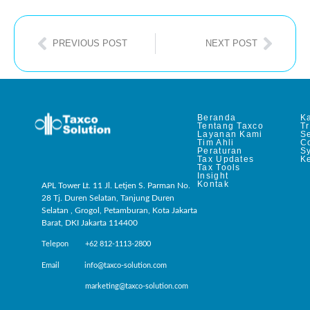
PREVIOUS POST
NEXT POST
Beranda
Ka
Tentang Taxco
T
Layanan Kami
Se
Tim Ahli
C
Peraturan
S
Tax Updates
Ke
Tax Tools
Insight
Kontak
APL Tower Lt. 11 Jl. Letjen S. Parman No.
28 Tj. Duren Selatan, Tanjung Duren
Selatan , Grogol, Petamburan, Kota Jakarta
Barat, DKI Jakarta 114400
Telepon +62 812-1113-2800
Email info@taxco-solution.com
marketing@taxco-solution.com