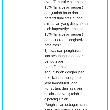
ayat (1) huruf e;b.sebesar
15% (lima belas persen)
dari jumlah bruto dan
bersifat final atas bunga
simpanan yang dibayarkan
oleh koperasi;c.sebesar
15% (lima belas persen)
dari perkiraan penghasilan
neto atas :
1)sewa dan penghasilan
lain sehubungan dengan
penggunaan
harta;2)imbalan
sehubungan dengan jasa
teknik, jasa manajemen,
jasa konstruksi, jasa
konsultan, dan jasa lain
selain jasa yang telah
dipotong Pajak
Penghasilan sebagaimana
dimaksud dalam Pasal 21;