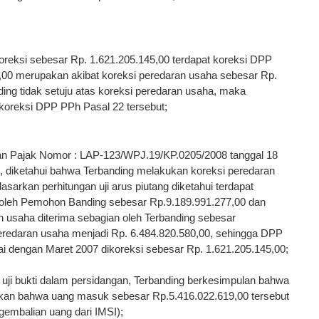
reksi sebesar Rp. 1.621.205.145,00 terdapat koreksi DPP
,00 merupakan akibat koreksi peredaran usaha sebesar Rp.
ng tidak setuju atas koreksi peredaran usaha, maka
 koreksi DPP PPh Pasal 22 tersebut;
n Pajak Nomor : LAP-123/WPJ.19/KP.0205/2008 tanggal 18
, diketahui bahwa Terbanding melakukan koreksi peredaran
sarkan perhitungan uji arus piutang diketahui terdapat
 oleh Pemohon Banding sebesar Rp.9.189.991.277,00 dan
n usaha diterima sebagian oleh Terbanding sebesar
eredaran usaha menjadi Rp. 6.484.820.580,00, sehingga DPP
 dengan Maret 2007 dikoreksi sebesar Rp. 1.621.205.145,00;
uji bukti dalam persidangan, Terbanding berkesimpulan bahwa
kan bahwa uang masuk sebesar Rp.5.416.022.619,00 tersebut
embalian uang dari IMSI);