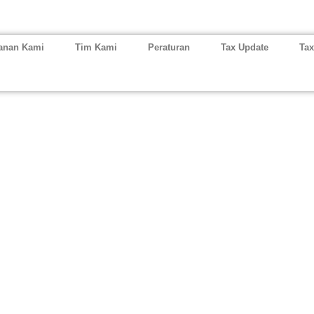
anan Kami
Tim Kami
Peraturan
Tax Update
Tax