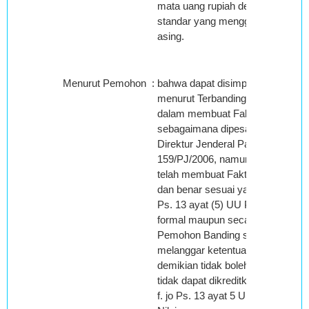
mata uang rupiah dengan faktur p
standar yang menggunakan mata
asing.
Menurut Pemohon
:
bahwa dapat disimpulkan kalaup
menurut Terbanding, PT. ABC tida
dalam membuat Faktur Pajak
sebagaimana dipesankan Peratu
Direktur Jenderal Pajak Nomor :
159/PJ/2006, namun sungguh PT
telah membuat Faktur Pajak seca
dan benar sesuai yang diamanat
Ps. 13 ayat (5) UU PPN baik sec
formal maupun secara material, a
Pemohon Banding sama sekali ti
melanggar ketentuan tersebut; d
demikian tidak boleh dikenai san
tidak dapat dikreditkan (Ps. 9 ayat
f. jo Ps. 13 ayat 5 UU Pajak Per