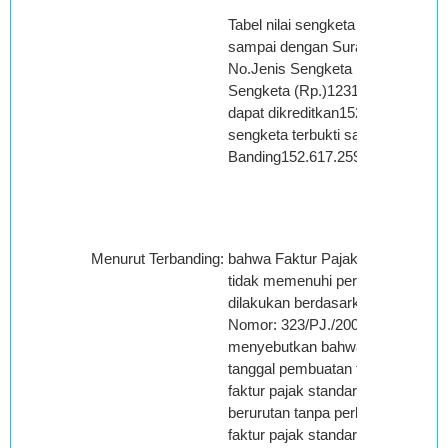
Tabel nilai sengketa kredit pajak t
sampai dengan Surat Banding
No.Jenis Sengketa Kredit PajakNi
Sengketa (Rp.)1231.Pajak Masu
dapat dikreditkan152.617.259,00Ni
sengketa terbukti sampai dengan
Banding152.617.259,00
Menurut Terbanding
:
bahwa Faktur Pajak yang dikorek
tidak memenuhi persyaratan form
dilakukan berdasarkan KEP Dirje
Nomor: 323/PJ./2001 Pasal 2 aya
menyebutkan bahwa kode, nomor 
tanggal pembuatan faktur pajak 
faktur pajak standar dibuat secar
berurutan tanpa perlu dibedakan 
faktur pajak standar yang mengg