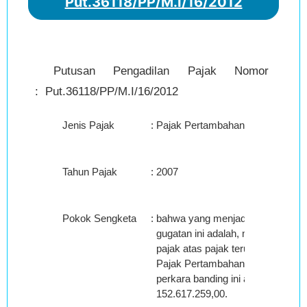
Put.36118/PP/M.I/16/2012
Putusan Pengadilan Pajak Nomor
: Put.36118/PP/M.I/16/2012
Jenis Pajak
:
Pajak Pertambahan Nilai
Tahun Pajak
:
2007
Pokok Sengketa
:
bahwa yang menjadi sengketa da
gugatan ini adalah, mengenai pe
pajak atas pajak terutang atau kre
Pajak Pertambahan Nilai terbukti
perkara banding ini adalah sebes
152.617.259,00.