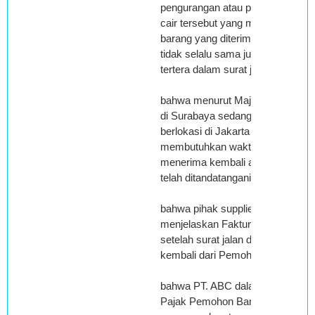
pengurangan atau penyusutan ba
cair tersebut yang mengakibatkan
barang yang diterima Pemohon B
tidak selalu sama jumlahnya den
tertera dalam surat jalan;
bahwa menurut Majelis PT. ABC b
di Surabaya sedangkan Pemohon
berlokasi di Jakarta sehingga
membutuhkan waktu beberapa har
menerima kembali asli surat jala
telah ditandatangani Pemohon Ba
bahwa pihak supplier yaitu PT. A
menjelaskan Faktur Pajak diterbi
setelah surat jalan ditandatangani
kembali dari Pemohon Banding;
bahwa PT. ABC dalam menerbitka
Pajak Pemohon Banding dengan