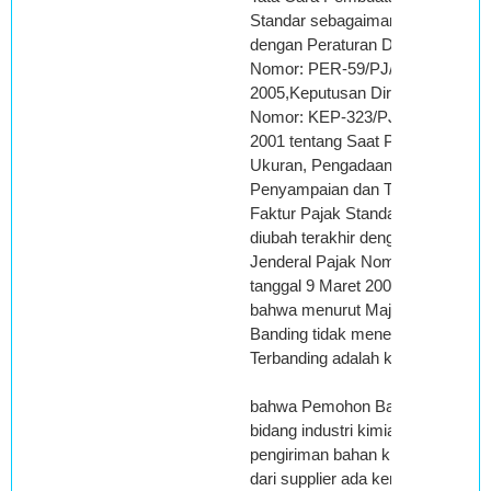
Standar sebagaimana telah diubah
dengan Peraturan Direktur Jender
Nomor: PER-59/PJ/2005 tanggal 
2005,Keputusan Direktur Jendera
Nomor: KEP-323/PJ/2001 tanggal 
2001 tentang Saat Pembuatan, Be
Ukuran, Pengadaan, Tata Cara
Penyampaian dan Tata Cara Pem
Faktur Pajak Standar sebagaiman
diubah terakhir dengan Peraturan 
Jenderal Pajak Nomor: PER-159
tanggal 9 Maret 2005.
bahwa menurut Majelis, alasan 
Banding tidak menerima koreksi
Terbanding adalah karena:
bahwa Pemohon Banding bergera
bidang industri kimia dan dalam s
pengiriman bahan kimia cair yang 
dari supplier ada kemungkinan ter