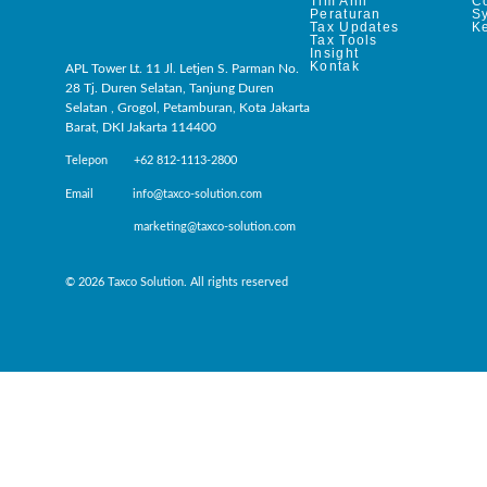
Tim Ahli
C
Peraturan
S
Tax Updates
Ke
Tax Tools
Insight
Kontak
APL Tower Lt. 11 Jl. Letjen S. Parman No.
28 Tj. Duren Selatan, Tanjung Duren
Selatan , Grogol, Petamburan, Kota Jakarta
Barat, DKI Jakarta 114400
Telepon +62 812-1113-2800
Email info@taxco-solution.com
marketing@taxco-solution.com
© 2026 Taxco Solution. All rights reserved