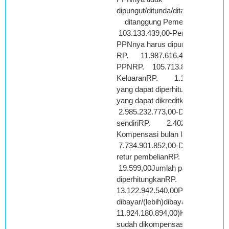
dipungut/ditunda/ditangguhkan/di
ditanggung PemerintahR
103.133.439,00-Penyerahan yan
PPNnya harus dipungut
RP. 11.987.616.417,00Jumlah
PPNRP. 105.713.805.428,00Paj
KeluaranRP. 1.198.761.646,0
yang dapat diperhitungkan-Paja
yang dapat dikreditkanRP.
2.985.232.773,00-Dibayar deng
sendiriRP. 2.402.827.514,00-
Kompensasi bulan laluRP.
7.734.901.852,00-Dikurangi PPN
retur pembelianRP.
19.599,00Jumlah pajak yang dap
diperhitungkanRP.
13.122.942.540,00PPN yang kur
dibayar/(lebih)dibayar(RP.
11.924.180.894,00)Kelebihan paj
sudah dikompensasikan ke