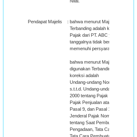
Nilai.
Pendapat Majelis
:
bahwa menurut Majelis, dasar ko
Terbanding adalah karena ada 23 
Pajak dari PT. ABC yang nomor d
tanggalnya tidak berurutan sehing
memenuhi persyaratan formal;
bahwa menurut Majelis dasar hu
digunakan Terbanding dalam mel
koreksi adalah
Undang-undang Nomor 8 Tahun 
s.t.t.d. Undang-undang Nomor 18
2000 tentang Pajak Pertambahan 
Pajak Penjualan atas Barang Me
Pasal 9, dan Pasal 13,Keputusan 
Jenderal Pajak Nomor: KEP-549/
tentang Saat Pembuatan, Bentuk,
Pengadaan, Tata Cara Penyampa
Tata Cara Pembuatan Faktur Paj