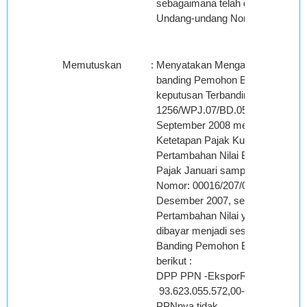
sebagaimana telah diubah terakhi
Undang-undang Nomor 18 Tahun 
Memutuskan
:
Menyatakan Mengabulkan seluru
banding Pemohon Banding terha
keputusan Terbanding Nomor: K
1256/WPJ.07/BD.05/2008 tanggal
September 2008 mengenai Surat
Ketetapan Pajak Kurang Bayar
Pertambahan Nilai Barang dan J
Pajak Januari sampai dengan Apri
Nomor: 00016/207/07/052/07 tang
Desember 2007, sehingga jumlah
Pertambahan Nilai yang masih ha
dibayar menjadi sesuai dengan S
Banding Pemohon Banding, seba
berikut :
DPP PPN -EksporRP.
93.623.055.572,00-Penyerahan 
PPNnya tidak