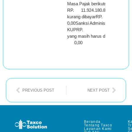
Masa Pajak berikutnya
RP. 11.924.180.894,00PPN ya
kurang dibayarRP
0,00Sanksi Administrasi : Pasal 1
KUPRP. 0,00Juml
yang masih harus diba
0,00
PREVIOUS POST
NEXT POST
Beranda
Ka
Tentang Taxco
T
Layanan Kami
Se