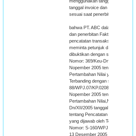
menggunakan tanggal yang sesu
tanggal invoice dan nomor Faktur
sesuai saat penerbitan Faktur Paj
bahwa PT. ABC dalam proses pe
dan penerbitan Faktur Pajak serta
pencatatan transaksi penjualan te
meminta petunjuk dari Terbanding, 
dibuktikan dengan surat sebagai b
Nomor: 369/Keu-Dn/XI tanggal 1
Nopember 2005 tentang Pajak
Pertambahan Nilai yang dijawab o
Terbanding dengan surat nomor: 
88/WPJ.07/KP.0208/205 tanggal 
Nopember 2005 tentang Pajak
Pertambahan Nilai,Nomor: 400/K
Dn/XII/2005 tanggal 1 Desember
tentang Pencatatan Transaksi Pen
yang dijawab oleh Terbanding den
Nomor: S-160/WPJ./KP.0208/2005
13 Desember 2005 tentang Penca