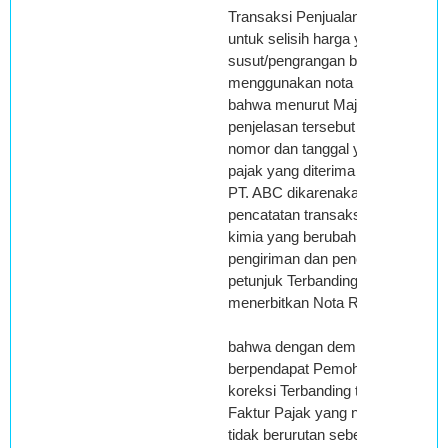
Transaksi Penjualan yang menya
untuk selisih harga yang dikaren
susut/pengrangan berat tidak bol
menggunakan nota retur.
bahwa menurut Majelis berdasar
penjelasan tersebut diatas, tidak 
nomor dan tanggal yang tertera pa
pajak yang diterima Pemohon Ban
PT. ABC dikarenakan sistem dan
pencatatan transaksi penjualan b
kimia yang berubah jumlahnya sa
pengiriman dan penerimaan sesu
petunjuk Terbanding tidak diperbo
menerbitkan Nota Retur;
bahwa dengan demikian Majelis
berpendapat Pemohon Banding b
koreksi Terbanding terhadap pene
Faktur Pajak yang nomor dan tan
tidak berurutan sebesar Rp.