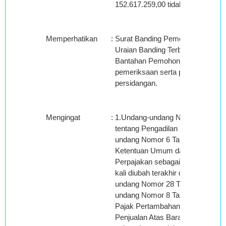
152.617.259,00 tidak dapat diper
Memperhatikan
:
Surat Banding Pemohon Banding,
Uraian Banding Terbanding, Surat
Bantahan Pemohon Banding dan h
pemeriksaan serta pembuktian d
persidangan.
Mengingat
:
1.Undang-undang Nomor 14 Tahu
tentang Pengadilan Pajak.2.Unda
undang Nomor 6 Tahun 1983 tent
Ketentuan Umum dan Tatacara
Perpajakan sebagaimana telah b
kali diubah terakhir dengan Unda
undang Nomor 28 Tahun 2007.3.
undang Nomor 8 Tahun 1983 tent
Pajak Pertambahan Nilai dan Paj
Penjualan Atas Barang Mewah