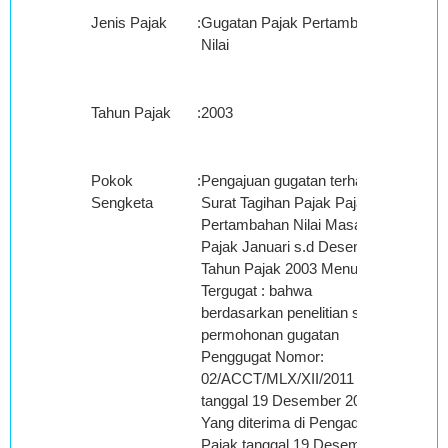
Jenis Pajak
:
Gugatan Pajak Pertambahan
Nilai
Tahun Pajak
:
2003
Pokok
:
Pengajuan gugatan terhadap
Sengketa
Surat Tagihan Pajak Pajak
Pertambahan Nilai Masa
Pajak Januari s.d Desember
Tahun Pajak 2003 Menurut
Tergugat : bahwa
berdasarkan penelitian surat
permohonan gugatan
Penggugat Nomor:
02/ACCT/MLX/XII/2011
tanggal 19 Desember 2011
Yang diterima di Pengadilan
Pajak tanggal 19 Desember