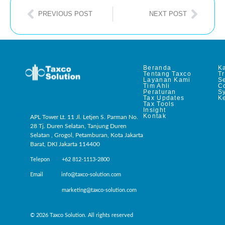
PREVIOUS POST
NEXT POST
Beranda
Ka
Tentang Taxco
T
Layanan Kami
Se
Tim Ahli
C
Peraturan
S
Tax Updates
Ke
Tax Tools
Insight
Kontak
APL Tower Lt. 11 Jl. Letjen S. Parman No.
28 Tj. Duren Selatan, Tanjung Duren
Selatan , Grogol, Petamburan, Kota Jakarta
Barat, DKI Jakarta 114400
Telepon +62 812-1113-2800
Email info@taxco-solution.com
marketing@taxco-solution.com
© 2026 Taxco Solution. All rights reserved