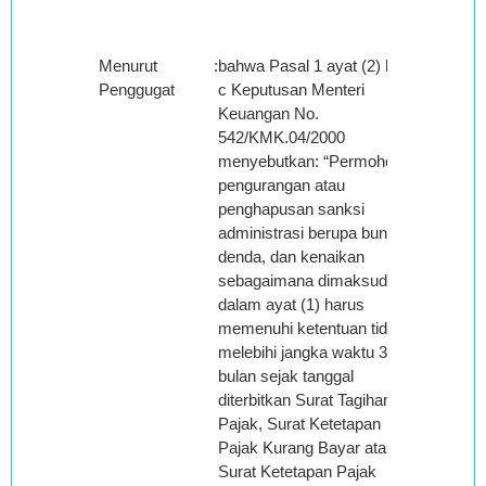
Menurut
:
bahwa Pasal 1 ayat (2) huruf
Penggugat
c Keputusan Menteri
Keuangan No.
542/KMK.04/2000
menyebutkan: “Permohonan
pengurangan atau
penghapusan sanksi
administrasi berupa bunga,
denda, dan kenaikan
sebagaimana dimaksud
dalam ayat (1) harus
memenuhi ketentuan tidak
melebihi jangka waktu 3
bulan sejak tanggal
diterbitkan Surat Tagihan
Pajak, Surat Ketetapan
Pajak Kurang Bayar atau
Surat Ketetapan Pajak