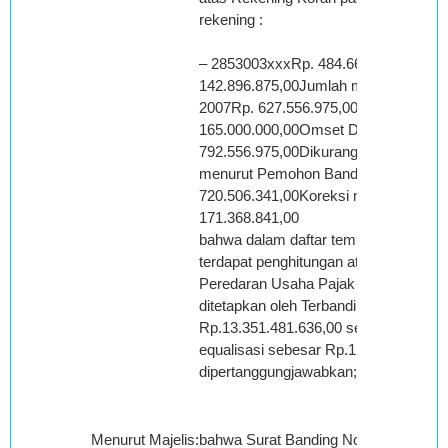
rekening :
– 2853003xxxRp. 484.660.100,00- 2
142.896.875,00Jumlah mutasi kredit
2007Rp. 627.556.975,00Omset Desem
165.000.000,00Omset Desember Nett
792.556.975,00Dikurangi omset Des
menurut Pemohon BandingRp.
720.506.341,00Koreksi menurut Terb
171.368.841,00
bahwa dalam daftar temuan pemeriksa
terdapat penghitungan atau uraian yan
Peredaran Usaha Pajak Penghasilan 
ditetapkan oleh Terbanding sebesar
Rp.13.351.481.636,00 sehingga koreksi
equalisasi sebesar Rp.1.588.027.313,0
dipertanggungjawabkan;
Menurut Majelis
:
bahwa Surat Banding Nomor : 013/II/