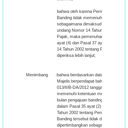
bahwa oleh karena Permohonan Ban
Banding tidak memenuhi ketentuan fo
sebagaimana dimaksud Pasal 35 ayat
undang Nomor 14 Tahun 2002 tentang
Pajak, maka pemenuhan ketentuan fo
ayat (4) dan Pasal 37 ayat (1) Unda
14 Tahun 2002 tentang Pengadilan Paj
diperiksa lebih lanjut;
Menimbang
:
bahwa berdasarkan data dan keterang
Majelis berpendapat bahwa Surat Ban
013/II/B-DA/2012 tanggal 22 Februari 
memenuhi ketentuan mengenai jangka 
bulan pengajuan banding sebagaiman
dalam Pasal 35 ayat (2) Undang-und
Tahun 2002 tentang Pengadilan Pajak,
Banding tersebut tidak dapat diterima 
dipertimbangkan sebagai Surat Band