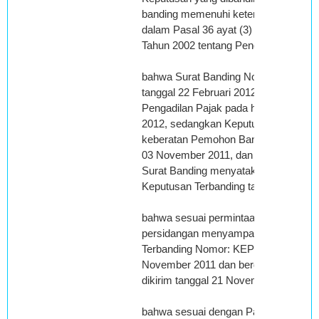
banding memenuhi ketentuan sebaga
dalam Pasal 36 ayat (3) Undang-und
Tahun 2002 tentang Pengadilan Pajak;
bahwa Surat Banding Nomor : 013/II/
tanggal 22 Februari 2012 diterima oleh
Pengadilan Pajak pada hari Rabu tang
2012, sedangkan Keputusan Terbandi
keberatan Pemohon Banding diterbitk
03 November 2011, dan Pemohon Ban
Surat Banding menyatakan menerima
Keputusan Terbanding tanggal 24 No
bahwa sesuai permintaan Majelis, Te
persidangan menyampaikan bukti kir
Terbanding Nomor: KEP-789/WPJ.05/2
November 2011 dan berdasarkan bukti
dikirim tanggal 21 November 2011;
bahwa sesuai dengan Pasal 35 ayat (