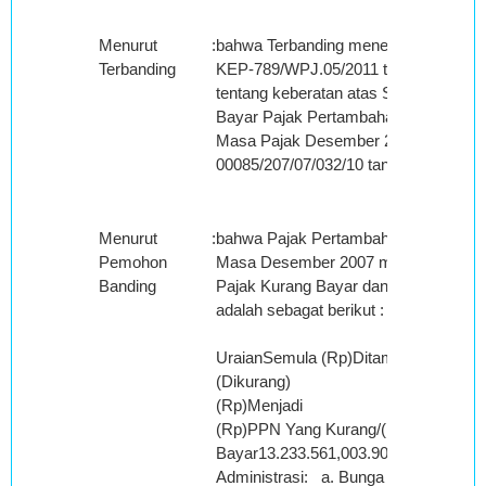
Menurut
:
bahwa Terbanding menerbitkan Kepu
Terbanding
KEP-789/WPJ.05/2011 tanggal 03 No
tentang keberatan atas Surat Ketetap
Bayar Pajak Pertambahan Nilai Baran
Masa Pajak Desember 2007 Nomor:
00085/207/07/032/10 tanggal 03 Dese
Menurut
:
bahwa Pajak Pertambahan Nilai Bara
Pemohon
Masa Desember 2007 menurut Surat 
Banding
Pajak Kurang Bayar dan Surat Keput
adalah sebagat berikut :
UraianSemula (Rp)Ditambah/
(Dikurang)
(Rp)Menjadi
(Rp)PPN Yang Kurang/(Lebih)
Bayar13.233.561,003.903.323,0017.1
Administrasi: a. Bunga Pasal 13 ayat