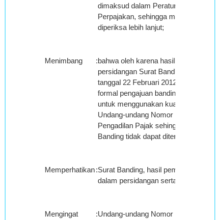
dimaksud dalam Peraturan Perundan
Perpajakan, sehingga materi pokok se
diperiksa lebih lanjut;
Menimbang
:
bahwa oleh karena hasil pemeriksaan
persidangan Surat Banding Nomor : 0
tanggal 22 Februari 2012 tidak memen
formal pengajuan banding, maka Majel
untuk menggunakan kuasa Pasal 80 ay
Undang-undang Nomor 14 Tahun 2002
Pengadilan Pajak sehingga banding 
Banding tidak dapat diterima;
Memperhatikan
:
Surat Banding, hasil pemeriksaan da
dalam persidangan serta kesimpulan M
Mengingat
:
Undang-undang Nomor 14 Tahun 2002