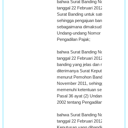
bahwa Surat Banding Nomor : 013/II/
tanggal 22 Februari 2012, memenuhi p
Surat Banding untuk satu Keputusan T
sehingga pengajuan banding memenuh
sebagaimana dimaksud dalam Pasal 3
Undang-undang Nomor 14 Tahun 2002
Pengadilan Pajak;
bahwa Surat Banding Nomor : 013/II/
tanggal 22 Februari 2012, memuat ala
banding yang jelas dan mencantumka
diterimanya Surat Keputusan Terband
menurut Pemohon Banding diterima ta
November 2011, sehingga pengajuan 
memenuhi ketentuan sebagaimana d
Pasal 36 ayat (2) Undang-undang No
2002 tentang Pengadilan Pajak;
bahwa Surat Banding Nomor : 013/II/
tanggal 22 Februari 2012 dilampiri den
Keputusan yang dibanding, sehingga 