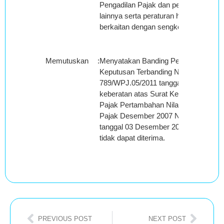
Pengadilan Pajak dan peraturan per
lainnya serta peraturan hukum yang b
berkaitan dengan sengketa ini;
Memutuskan
:
Menyatakan Banding Pemohon Bandin
Keputusan Terbanding Nomor : KEP-
789/WPJ.05/2011 tanggal 03 Novembe
keberatan atas Surat Ketetapan Paja
Pajak Pertambahan Nilai Barang dan
Pajak Desember 2007 Nomor : 00085/
tanggal 03 Desember 2010, atas nama
tidak dapat diterima.
PREVIOUS POST
NEXT POST