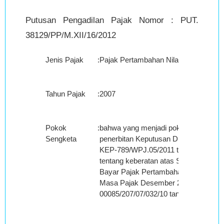
Putusan Pengadilan Pajak Nomor : PUT.
38129/PP/M.XII/16/2012
Jenis Pajak
:
Pajak Pertambahan Nilai
Tahun Pajak
:
2007
Pokok
:
bahwa yang menjadi pokok sengketa 
Sengketa
penerbitan Keputusan Direktur Jender
KEP-789/WPJ.05/2011 tanggal 03 No
tentang keberatan atas Surat Ketetap
Bayar Pajak Pertambahan Nilai Baran
Masa Pajak Desember 2007 Nomor:
00085/207/07/032/10 tanggal 03 Dese