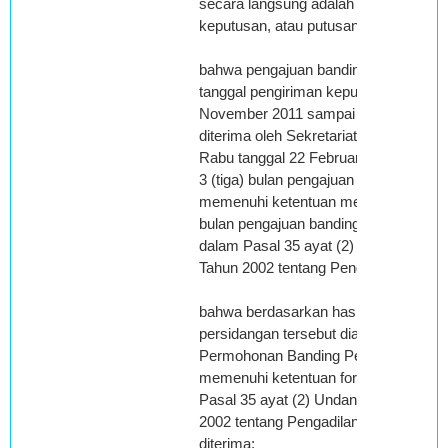
secara langsung adalah tanggal pada s
keputusan, atau putusan diterima sec
bahwa pengajuan banding apabila dihi
tanggal pengiriman keputusan Terband
November 2011 sampai dengan Surat
diterima oleh Sekretariat Pengadilan P
Rabu tanggal 22 Februari 2012 melebi
3 (tiga) bulan pengajuan banding, sehi
memenuhi ketentuan mengenai jangka 
bulan pengajuan banding sebagaiman
dalam Pasal 35 ayat (2) Undang-und
Tahun 2002 tentang Pengadilan Pajak;
bahwa berdasarkan hasil pemeriksaa
persidangan tersebut diatas, Majelis 
Permohonan Banding Pemohon Bandin
memenuhi ketentuan formal sebagai
Pasal 35 ayat (2) Undang-undang No
2002 tentang Pengadilan Pajak karena
diterima;