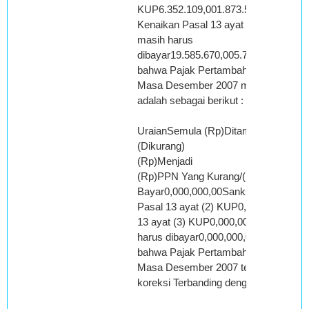
KUP6.352.109,001.873.595,008.225.7
Kenaikan Pasal 13 ayat (3) KUP—Ju
masih harus
dibayar19.585.670,005.776.919,0025.
bahwa Pajak Pertambahan Nilai Bara
Masa Desember 2007 menurut Pemo
adalah sebagai berikut :
UraianSemula (Rp)Ditambah/
(Dikurang)
(Rp)Menjadi
(Rp)PPN Yang Kurang/(Lebih)
Bayar0,000,000,00Sanksi Administras
Pasal 13 ayat (2) KUP0,000,000,00b.
13 ayat (3) KUP0,000,000,00Jumlah
harus dibayar0,000,000,00
bahwa Pajak Pertambahan Nilai Bara
Masa Desember 2007 tersebut dilatar 
koreksi Terbanding dengan rincian seb