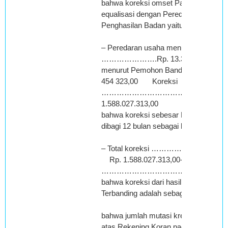
bahwa koreksi omset Pajak Pertambah
equalisasi dengan Peredaran Usaha P
Penghasilan Badan yaitu :
– Peredaran usaha menurut Terbandi
………………….Rp. 13.351.481.636,0
menurut Pemohon Banding ……………
454 323,00 Koreksi
……………………………………………
1.588.027.313,00
bahwa koreksi sebesar Rp.1.588.027.
dibagi 12 bulan sebagai koreksi per m
– Total koreksi …………………
Rp. 1.588.027.313,00- Koreksi per
………………………………….Rp. 132.33
bahwa koreksi dari hasil penelaahan 
Terbanding adalah sebagai berikut :
bahwa jumlah mutasi kredit bulan De
atas Rekening Koran pada Bank ABC