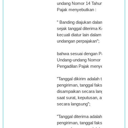
undang Nomor 14 Tahun 2002 tentang
Pajak menyebutkan :
” Banding diajukan dalam jangka waktu
sejak tanggal diterima Keputusan yang
kecuali diatur lain dalam peraturan pe
undangan perpajakan”;
bahwa sesuai dengan Pasal 1 angka 
Undang-undang Nomor 14 Tahun 2002
Pengadilan Pajak menyebutkan :
”Tanggal dikirim adalah tanggal stemp
pengiriman, tanggal faksimile, atau da
disampaikan secara langsung adalah 
saat surat, keputusan, atau putusan 
secara langsung”;
”Tanggal diterima adalah tanggal stem
pengiriman, tanggal faksimile, atau da