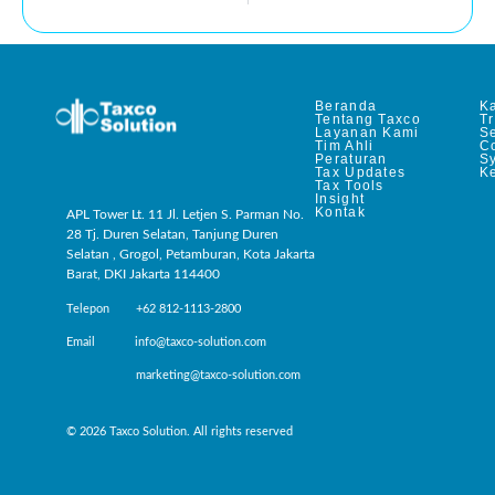
Beranda
Ka
Tentang Taxco
T
Layanan Kami
Se
Tim Ahli
C
Peraturan
S
Tax Updates
Ke
Tax Tools
Insight
Kontak
APL Tower Lt. 11 Jl. Letjen S. Parman No.
28 Tj. Duren Selatan, Tanjung Duren
Selatan , Grogol, Petamburan, Kota Jakarta
Barat, DKI Jakarta 114400
Telepon +62 812-1113-2800
Email info@taxco-solution.com
marketing@taxco-solution.com
© 2026 Taxco Solution. All rights reserved