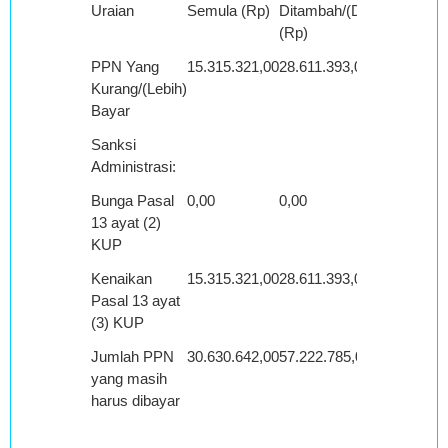
Uraian
Semula (Rp)
Ditambah/(Dikurang)
Menj
(Rp)
PPN Yang
15.315.321,00
28.611.393,00
43.9
Kurang/(Lebih)
Bayar
Sanksi
Administrasi:
Bunga Pasal
0,00
0,00
0,00
13 ayat (2)
KUP
Kenaikan
15.315.321,00
28.611.393,00
43.9
Pasal 13 ayat
(3) KUP
Jumlah PPN
30.630.642,00
57.222.785,00
87.8
yang masih
harus dibayar