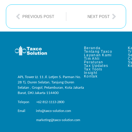
PREVIOUS POST
NEXT POST
Beranda
Ka
Tentang Taxco
T
Layanan Kami
Se
Tim Ahli
C
Peraturan
S
Tax Updates
Ke
Tax Tools
Insight
Kontak
APL Tower Lt. 11 Jl. Letjen S. Parman No.
28 Tj. Duren Selatan, Tanjung Duren
Selatan , Grogol, Petamburan, Kota Jakarta
Barat, DKI Jakarta 114400
Telepon +62 812-1113-2800
Email info@taxco-solution.com
marketing@taxco-solution.com