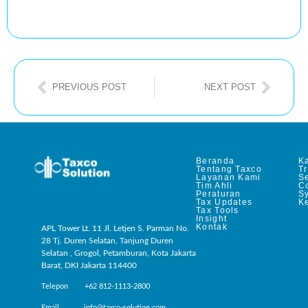
PREVIOUS POST
NEXT POST
Beranda
Ka
Tentang Taxco
T
Layanan Kami
Se
Tim Ahli
C
Peraturan
S
Tax Updates
Ke
Tax Tools
Insight
Kontak
APL Tower Lt. 11 Jl. Letjen S. Parman No.
28 Tj. Duren Selatan, Tanjung Duren
Selatan , Grogol, Petamburan, Kota Jakarta
Barat, DKI Jakarta 114400
Telepon +62 812-1113-2800
Email info@taxco-solution.com