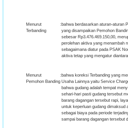
Menurut
:
bahwa berdasarkan aturan-aturan P
Terbanding
yang disampaikan Pemohon Banding
sebesar Rp3.476.469.150,00, merupa
perolehan aktiva yang menambah ni
sebagaimana diatur pada PSAK No
aktiva tetap yang mengatur diantar
Menurut
:
bahwa koreksi Terbanding yang menj
Pemohon Banding
Usaha Lainnya yaitu Service Charg
bahwa gudang adalah tempat menyi
sehari-hari pasti gudang tersebut 
barang dagangan tersebut rapi, layak
untuk keperluan gudang dimaksud a
sebagai biaya pada periode terjadin
sampai barang dagangan tersebut di