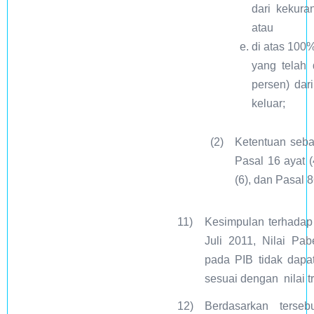
dari kekur
atau
di atas 100%
yang telah 
persen) da
keluar;
(2)
Ketentuan seba
Pasal 16 ayat (
(6), dan Pasal
11)
Kesimpulan terhad
Juli 2011, Nilai Pa
pada PIB tidak dapa
sesuai dengan nilai t
12)
Berdasarkan tersebu