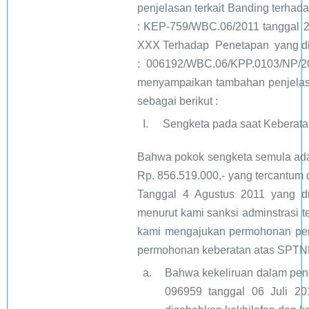
penjelasan terkait Banding terha
: KEP-759/WBC.06/2011 tanggal 
XXX Terhadap Penetapan yang di
: 006192/WBC.06/KPP.0103/NP/20
menyampaikan tambahan penjelasa
sebagai berikut :
I.
Sengketa pada saat Keberat
Bahwa pokok sengketa semula adal
Rp. 856.519.000,- yang tercant
Tanggal 4 Agustus 2011 yang di
menurut kami sanksi adminstrasi t
kami mengajukan permohonan pem
permohonan keberatan atas SPTNP 
a.
Bahwa kekeliruan dalam pengi
096959 tanggal 06 Juli 20