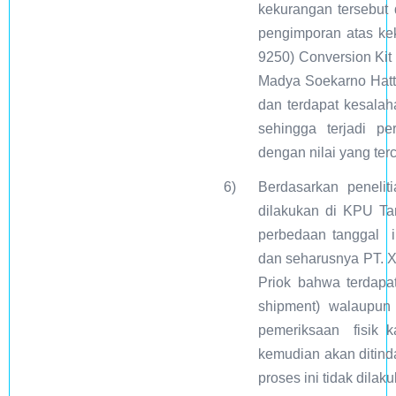
kekurangan tersebut
pengimporan atas ke
9250) Conversion Ki
Madya Soekarno Hatt
dan terdapat kesalah
sehingga terjadi pe
dengan nilai yang te
6)
Berdasarkan peneli
dilakukan di KPU Ta
perbedaan tanggal i
dan seharusnya PT.
Priok bahwa terdap
shipment) walaupu
pemeriksaan fisik ka
kemudian akan ditind
proses ini tidak dilak