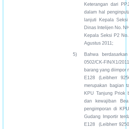
Keterangan dari PP
dalam hal penginputa
lanjuti Kepala Sek
Dinas Intelijen No. N
Kepala Seksi P2 No
Agustus 2011;
5)
Bahwa berdasarkan
0502/CK-FIN/X1/201
barang yang diimpor
E128 (Leibherr 925
merupakan bagian ta
KPU Tanjung Priok b
dan kewajiban Bea
pengimporan di KPU
Gudang Importir ter
E128 (Leibherr 9250