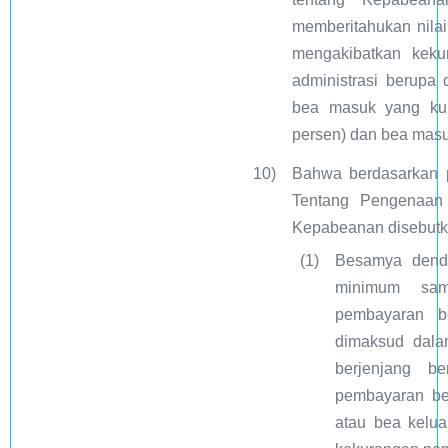
memberitahukan nila
mengakibatkan keku
administrasi berupa 
bea masuk yang kur
persen) dan bea masu
10)
Bahwa berdasarkan 
Tentang Pengenaan 
Kepabeanan disebut
(1)
Besamya denda
minimum sam
pembayaran 
dimaksud dala
berjenjang b
pembayaran b
atau bea kelua