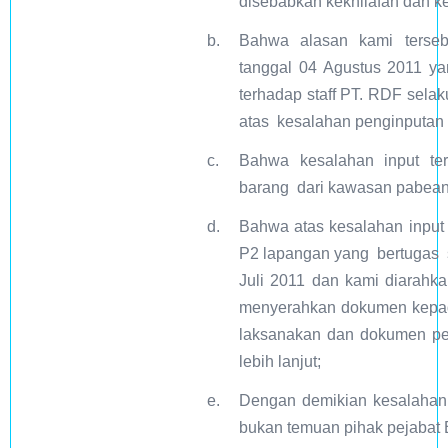
disebabkan kekhilafan dan k
b.
Bahwa alasan kami tersebu
tanggal 04 Agustus 2011 ya
terhadap staff PT. RDF sela
atas kesalahan penginputan 
c.
Bahwa kesalahan input ter
barang dari kawasan pabean 
d.
Bahwa atas kesalahan input
P2 lapangan yang bertugas se
Juli 2011 dan kami diarahk
menyerahkan dokumen kepada 
laksanakan dan dokumen pen
lebih lanjut;
e.
Dengan demikian kesalahan t
bukan temuan pihak pejabat 