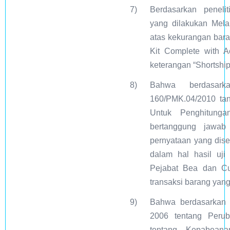
7)
Berdasarkan peneli
yang dilakukan Mel
atas kekurangan bara
Kit Complete with A
keterangan “Shortship
8)
Bahwa berdasark
160/PMK.04/2010 ta
Untuk Penghitung
bertanggung jawab
pernyataan yang dis
dalam hal hasil uji
Pejabat Bea dan Cu
transaksi barang yan
9)
Bahwa berdasarkan 
2006 tentang Peru
tentang Kepabeana