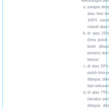
kekurangan pem
sampai deng
atau bea ke
100% (sera
masuk atau 
di atas 25
(lima puluh
telah diba
persen) da
keluar;
di atas 50%
puluh lima p
dibayar, di
dari sekura
di atas 75%
(seratus pe
dibayar, di