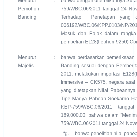
Menurut
:
bahwa dengan diterbitkannya Sura
Pemohon
759/WBC.06/2011 tanggal 24 No
Banding
Terhadap Penetapan yang d
006192/WBC.06/KPP.0103/NP/2011
Masuk dan Pajak dalam rangka 
pembelian E128(liebherr 9250) Con
Menurut
:
bahwa berdasarkan pemeriksaan M
Majelis
Banding sesuai dengan Pemberita
2011, melakukan importasi E128(
Immersive – CK575, negara asal 
yang ditetapkan Nilai Pabeanny
Tipe Madya Pabean Soekarno Hat
KEP-759/WBC.06/2011 tangg
189,000.00; bahwa dalam “Menim
759/WBC.06/2011 tanggal 24 N
“g.
bahwa penelitian nilai pabe