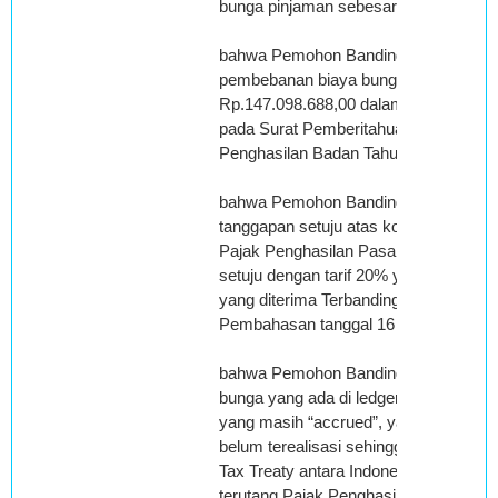
bunga pinjaman sebesar Rp.147.098.6
bahwa Pemohon Banding telah melap
pembebanan biaya bunga pinjaman s
Rp.147.098.688,00 dalam biaya usaha
pada Surat Pemberitahuan Tahunan P
Penghasilan Badan Tahun Pajak 2007;
bahwa Pemohon Banding telah membe
tanggapan setuju atas koreksi Dasar
Pajak Penghasilan Pasal 26 akan tetap
setuju dengan tarif 20% yang seharus
yang diterima Terbanding dalam Risal
Pembahasan tanggal 16 Juni 2009;
bahwa Pemohon Banding menyatakan
bunga yang ada di ledger merupakan 
yang masih “accrued”, yang pembaya
belum terealisasi sehingga sesuai Pasa
Tax Treaty antara Indonesia dan Pera
terutang Pajak Penghasilan Pasal 26;