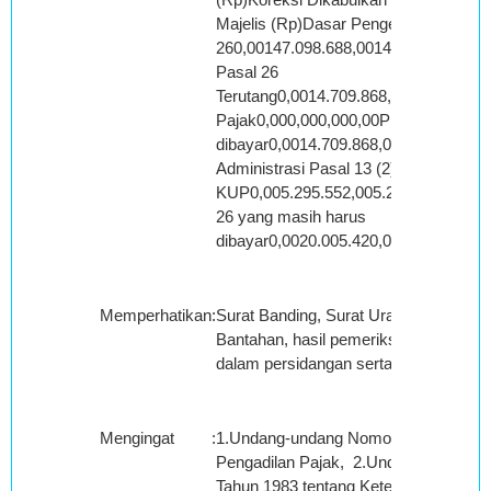
Majelis (Rp)Dasar Pengenaan Pajak 
260,00147.098.688,00147.098.688,
Pasal 26
Terutang0,0014.709.868,0014.709.868,
Pajak0,000,000,000,00PPh Pasal 26 ku
dibayar0,0014.709.868,0014.709.868,
Administrasi Pasal 13 (2)
KUP0,005.295.552,005.295.552,000,0
26 yang masih harus
dibayar0,0020.005.420,0020.005.420,
Memperhatikan
:
Surat Banding, Surat Uraian Banding, 
Bantahan, hasil pemeriksaan dan pem
dalam persidangan serta kesimpulan M
Mengingat
:
1.Undang-undang Nomor 14 Tahun 200
Pengadilan Pajak, 2.Undang-undang 
Tahun 1983 tentang Ketentuan Umum 