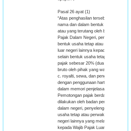
Pasal 26 ayat (1)
“Atas penghasilan tersebut di bawah in
nama dan dalam bentuk apapun, yang
atau yang terutang oleh badan pemeri
Pajak Dalam Negeri, penyelenggara ke
bentuk usaha tetap atau perwakilan p
luar negeri lainnya kepada Wajib Pajak
selain bentuk usaha tetap di Indonesia
pajak sebesar 20% (dua puluh persen)
bruto oleh pihak yang wajib membayar
c. royalti, sewa, dan penghasilan lain
dengan penggunaan harta;
dalam memori penjelasan :
Pemotongan pajak berdasarkan ketentu
dilakukan oleh badan pemerintah, Sub
dalam negeri, penyelenggara kegiatan
usaha tetap atau perwakilan perusahaa
negeri lainnya yang melakukan pemb
kepada Wajib Pajak Luar Negeri selain