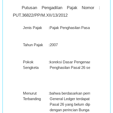
Putusan Pengadilan Pajak Nomor :
PUT.36822/PP/M.XII/13/2012
Jenis Pajak
:
Pajak Penghasilan Pasal 26
Tahun Pajak
:
2007
Pokok
:
koreksi Dasar Pengenaan Pajak Paja
Sengketa
Penghasilan Pasal 26 sebesar Rp.147
Menurut
:
bahwa berdasarkan pemeriksaan terh
Terbanding
General Ledger terdapat objek Pajak 
Pasal 26 yang belum diperhitungkan p
dengan perincian Bunga Pinjaman Rp.