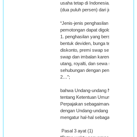
usaha tetap di Indonesia, dengan tari
(dua puluh persen) dari jumlah bruto”;
“Jenis-jenis penghasilan yang wajib di
pemotongan dapat digolongkan dalam 
1. penghasilan yang bersumber dari 
bentuk deviden, bunga termasuk prem
diskonto, premi swap sehubungan deng
swap dan imbalan karena jaminan pe
utang, royalti, dan sewa serta penghasl
sehubungan dengan penggunaan harta
2…”;
bahwa Undang-undang Nomor 6 Tahu
tentang Ketentuan Umum dan Tata Ca
Perpajakan sebagaimana telah diubah 
dengan Undang-undang Nomor 16 Tah
mengatur hal-hal sebagai berikut :
Pasal 3 ayat (1)