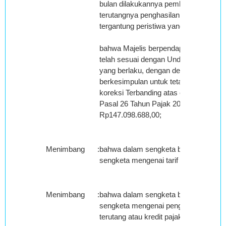
bulan dilakukannya pembayaran atau a
terutangnya penghasilan yang bersang
tergantung peristiwa yang terjadi terleb
bahwa Majelis berpendapat koreksi Te
telah sesuai dengan Undang-undang 
yang berlaku, dengan demikian Majeli
berkesimpulan untuk tetap memperta
koreksi Terbanding atas objek Pajak 
Pasal 26 Tahun Pajak 2007 sebesar
Rp147.098.688,00;
Menimbang
:
bahwa dalam sengketa banding ini tida
sengketa mengenai tarif pajak;
Menimbang
:
bahwa dalam sengketa banding ini tida
sengketa mengenai pengurang pajak a
terutang atau kredit pajak;