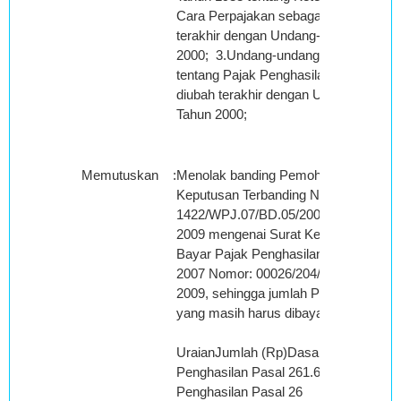
Cara Perpajakan sebagaimana telah d
terakhir dengan Undang-undang Nomo
2000; 3.Undang-undang Nomor 7 Tah
tentang Pajak Penghasilan sebagaima
diubah terakhir dengan Undang-unda
Tahun 2000;
Memutuskan
:
Menolak banding Pemohon Banding t
Keputusan Terbanding Nomor: KEP-
1422/WPJ.07/BD.05/2009 tanggal 29
2009 mengenai Surat Ketetapan Pajak
Bayar Pajak Penghasilan Pasal 26 Ta
2007 Nomor: 00026/204/07/056/09 tang
2009, sehingga jumlah Pajak Penghasi
yang masih harus dibayar menjadi:
UraianJumlah (Rp)Dasar Pengenaan P
Penghasilan Pasal 261.678.004.833,0
Penghasilan Pasal 26