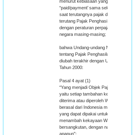
menurut kebiasaan yang berlaku sehing
“paid/payment’ sama sekali tidak terka
saat terutangnya pajak dengan demiki
terutang Pajak Penghasilan Pasal 26 
dengan peraturan perpajakan yang ber
negara masing-masing;
bahwa Undang-undang Nomor 7 Tahu
tentang Pajak Penghasilan sebagaima
diubah terakhir dengan Undang-unda
Tahun 2000:
Pasal 4 ayat (1)
“Yang menjadi Objek Pajak adalah pen
yaitu setiap tambahan kemampuan e
diterima atau diperoleh Wajib Pajak, b
berasal dari Indonesia maupun dari lua
yang dapat dipakai untuk konsumsi at
menambah kekayaan Wajib Pajak yan
bersangkutan, dengan nama dan dala
apapun”;