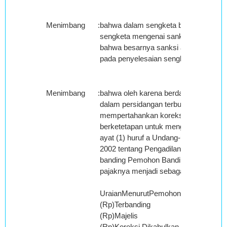
Menimbang
:
bahwa dalam sengketa banding ini tida
sengketa mengenai sanksi administrasi
bahwa besarnya sanksi administrasi t
pada penyelesaian sengketa lainnya;
Menimbang
:
bahwa oleh karena berdasarkan hasil
dalam persidangan terbukti Terbanding
mempertahankan koreksinya, maka Ma
berketetapan untuk menggunakan kua
ayat (1) huruf a Undang-undang Nomo
2002 tentang Pengadilan Pajak untuk
banding Pemohon Banding sehingga p
pajaknya menjadi sebagai berikut:
UraianMenurutPemohon
(Rp)Terbanding
(Rp)Majelis
(Rp)Koreksi Dikabulkan