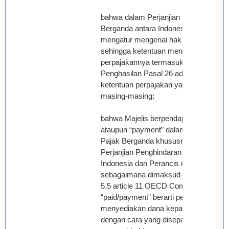
bahwa dalam Perjanjian Penghindaran
Berganda antara Indonesia dan Peran
mengatur mengenai hak pemajakan dan
sehingga ketentuan mengenai administ
perpajakannya termasuk saat terutang
Penghasilan Pasal 26 adalah sesuai 
ketentuan perpajakan yang berlaku di
masing-masing;
bahwa Majelis berpendapat pengertian 
ataupun “payment” dalam Perjanjian 
Pajak Berganda khususnya yang tert
Perjanjian Penghindaran Pajak Bergan
Indonesia dan Perancis mempunyai art
sebagaimana dimaksud dalam paragra
5.5 article 11 OECD Commentary kar
“paid/payment” berarti pemenuhan kew
menyediakan dana kepada kreditur/lis
dengan cara yang disepakati dalam ko