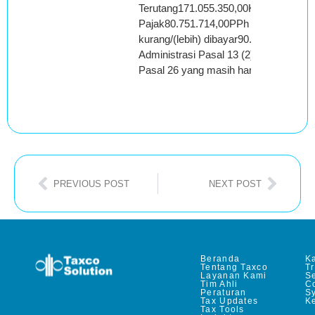
Terutang171.055.350,00Kredit
Pajak80.751.714,00PPh Pasal 26 yan
kurang/(lebih) dibayar90.303.636,00Sa
Administrasi Pasal 13 (2) KUP32.509
Pasal 26 yang masih harus dibayar12
PREVIOUS POST
NEXT POST
Beranda
Ka
Tentang Taxco
T
Layanan Kami
Se
Tim Ahli
C
Peraturan
S
Tax Updates
Ke
Tax Tools