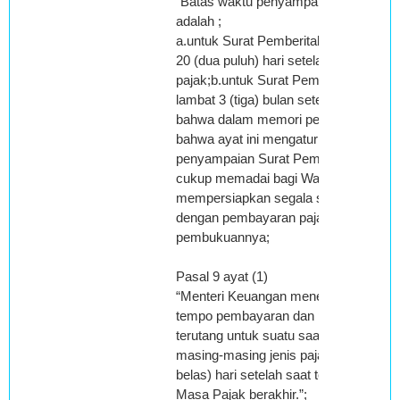
“Batas waktu penyampaian Surat Pem
adalah ;
a.untuk Surat Pemberitahuan Masa, pa
20 (dua puluh) hari setelah akhir masa
pajak;b.untuk Surat Pemberitahuan Ta
lambat 3 (tiga) bulan setelah akhir Tah
bahwa dalam memori penjelasan diatu
bahwa ayat ini mengatur tentang bata
penyampaian Surat Pemberitahuan ya
cukup memadai bagi Wajib Pajak untu
mempersiapkan segala sesuatu yang
dengan pembayaran pajak maupun pe
pembukuannya;
Pasal 9 ayat (1)
“Menteri Keuangan menentukan tangga
tempo pembayaran dan penyetoran pa
terutang untuk suatu saat atau Masa P
masing-masing jenis pajak, paling lam
belas) hari setelah saat terutangnya p
Masa Pajak berakhir.”;