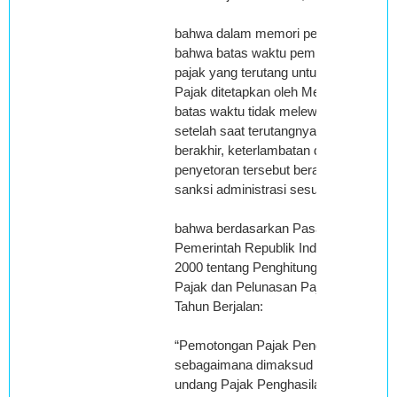
bahwa dalam memori penjelasan diatur
bahwa batas waktu pembayaran dan p
pajak yang terutang untuk suatu saat
Pajak ditetapkan oleh Menteri Keuan
batas waktu tidak melewati 15 (lima be
setelah saat terutangnya pajak atau m
berakhir, keterlambatan dalam pemba
penyetoran tersebut berakibat dikena
sanksi administrasi sesuai ketentuan 
bahwa berdasarkan Pasal 8 ayat (4) P
Pemerintah Republik Indonesia Nomo
2000 tentang Penghitungan Penghasil
Pajak dan Pelunasan Pajak Penghasi
Tahun Berjalan:
“Pemotongan Pajak Penghasilan oleh 
sebagaimana dimaksud dalam Pasal 
undang Pajak Penghasilan, terutang p