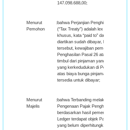
147.098.688,00;
Menurut
:
bahwa Perjanjian Penghindaran Pajak
Pemohon
(“Tax Treaty”) adalah lex specialis yan
khusus, kata “paid to” dalam tax treat
diartikan sudah dibayar, berdasarkan 
tersebut, kewajiban pemotongan Paja
Penghasilan Pasal 26 atas biaya bung
timbul dari pinjaman yang diberikan ole
yang kerkedudukan di Perancis baru ti
atas biaya bunga pinjaman tersebut di
tersedia untuk dibayar;
Menurut
:
bahwa Terbanding melakukan koreksi 
Majelis
Pengenaan Pajak Penghasilan Pasal 
berdasarkan hasil pemeriksaan terha
Ledger terdapat objek Pajak Penghasi
yang belum diperhitungkan pajaknya, 