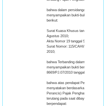
bahwa dalam persidangan Pemohon B
menyampaikan bukti-bukti tambahan 
berikut:
Surat Kuasa Khusus tanpa nomor tang
Agustus 2010;
Akta Nomor 19 tanggal 9 Desember 2
Surat Nomor: 115/CAHI/X/2010 tangga
2010;
bahwa Terbanding dalam persidangan
menyampaikan bukti berupa Surat No
8669/PJ.07/2010 tanggal 14 Oktober 2
bahwa atas pendapat Pemohon Bandi
menyatakan berdasarkan Tax Treaty (
Perancis) Pajak Penghasilan Pasal 26 
terutang pada saat dibayarkan Majelis
berpendapat: