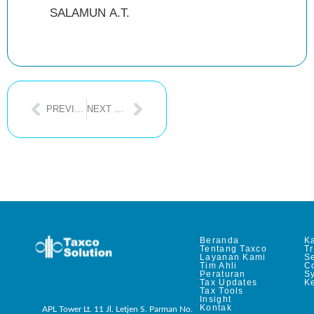
SALAMUN A.T.
PREVIOUS POST
NEXT POST
Beranda
Ka
Tentang Taxco
T
Layanan Kami
Se
Tim Ahli
C
Peraturan
S
Tax Updates
Ke
Tax Tools
Insight
Kontak
APL Tower Lt. 11 Jl. Letjen S. Parman No.