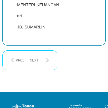
MENTERI KEUANGAN
ttd
JB. SUMARLIN
PREVIOUS POST
NEXT POST
Beranda
Ka