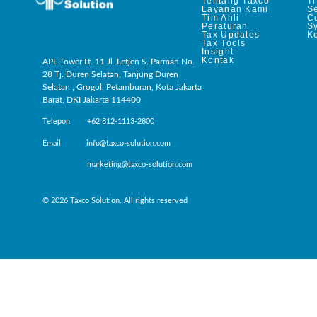
Tentang Taxco
T
Layanan Kami
Se
Tim Ahli
C
Peraturan
S
Tax Updates
Ke
Tax Tools
Insight
Kontak
APL Tower Lt. 11 Jl. Letjen S. Parman No.
28 Tj. Duren Selatan, Tanjung Duren
Selatan , Grogol, Petamburan, Kota Jakarta
Barat, DKI Jakarta 114400
Telepon +62 812-1113-2800
Email info@taxco-solution.com
marketing@taxco-solution.com
© 2026 Taxco Solution. All rights reserved