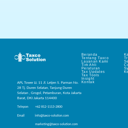
Beranda
Ka
Tentang Taxco
T
Layanan Kami
Se
Tim Ahli
C
Peraturan
S
Tax Updates
Ke
Tax Tools
Insight
Kontak
APL Tower Lt. 11 Jl. Letjen S. Parman No.
28 Tj. Duren Selatan, Tanjung Duren
Selatan , Grogol, Petamburan, Kota Jakarta
Barat, DKI Jakarta 114400
Telepon +62 812-1113-2800
Email info@taxco-solution.com
marketing@taxco-solution.com