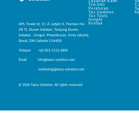
Layanan Kami
Se
Tim Ahli
C
Peraturan
S
Tax Updates
Ke
Tax Tools
Insight
Kontak
APL Tower Lt. 11 Jl. Letjen S. Parman No.
28 Tj. Duren Selatan, Tanjung Duren
Selatan , Grogol, Petamburan, Kota Jakarta
Barat, DKI Jakarta 114400
Telepon +62 812-1113-2800
Email info@taxco-solution.com
marketing@taxco-solution.com
© 2026 Taxco Solution. All rights reserved