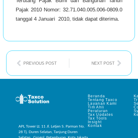
Terutang Pajak Bumi dan Bangunan Tahun
Pajak 2010 Nomor: 32.71.040.005.006-0809.0
tanggal 4 Januari 2010, tidak dapat diterima.
PREVIOUS POST
NEXT POST
Beranda
Ka
Tentang Taxco
T
Layanan Kami
Se
Tim Ahli
C
Peraturan
S
Tax Updates
Ke
Tax Tools
Insight
Kontak
APL Tower Lt. 11 Jl. Letjen S. Parman No.
28 Tj. Duren Selatan, Tanjung Duren
Selatan , Grogol, Petamburan, Kota Jakarta