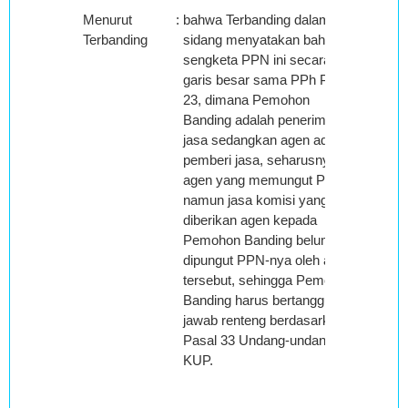
Menurut
:
bahwa Terbanding dalam
Terbanding
sidang menyatakan bahwa
sengketa PPN ini secara
garis besar sama PPh Pasal
23, dimana Pemohon
Banding adalah penerima
jasa sedangkan agen adalah
pemberi jasa, seharusnya
agen yang memungut PPN
namun jasa komisi yang
diberikan agen kepada
Pemohon Banding belum
dipungut PPN-nya oleh agen
tersebut, sehingga Pemohon
Banding harus bertanggung
jawab renteng berdasarkan
Pasal 33 Undang-undang
KUP.