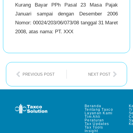
Kurang Bayar PPh Pasal 23 Masa Pajak
Januari sampai dengan Desember 2006
Nomor: 00024/203/06/073/08 tanggal 31 Maret
2008, atas nama: PT. XXX
PREVIOUS POST
NEXT POST
Beranda
Ka
Tentang Taxco
T
Layanan Kami
Se
Tim Ahli
C
Peraturan
S
Tax Updates
Ke
Tax Tools
Insight