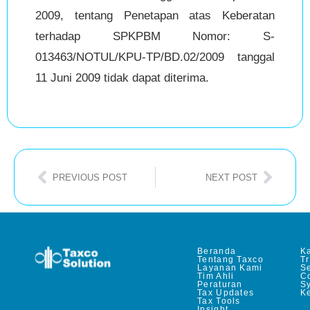
2009, tentang Penetapan atas Keberatan
terhadap SPKPBM Nomor: S-
013463/NOTUL/KPU-TP/BD.02/2009 tanggal
11 Juni 2009 tidak dapat diterima.
PREVIOUS POST
NEXT POST
Beranda
Ka
Tentang Taxco
T
Layanan Kami
Se
Tim Ahli
C
Peraturan
S
Tax Updates
Ke
Tax Tools
Insight