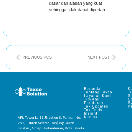
dasar dan alasan yang kuat
sehingga tidak dapat dipertahankan;
PREVIOUS POST
NEXT POST
Beranda
Ka
Tentang Taxco
T
Layanan Kami
Se
Tim Ahli
C
Peraturan
S
Tax Updates
Ke
Tax Tools
Insight
Kontak
APL Tower Lt. 11 Jl. Letjen S. Parman No.
28 Tj. Duren Selatan, Tanjung Duren
Selatan , Grogol, Petamburan, Kota Jakarta