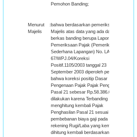
Pemohon Banding;
Menurut
:
bahwa berdasarkan pemeriksaan
Majelis
Majelis atas data yang ada dalam
berkas banding berupa Laporan
Pemeriksaan Pajak (Pemeriksaan
Sederhana Lapangan) No. LAP-PSL
67/WPJ.04/Koreksi
Positif.1105/2003 tanggal 23
September 2003 diperoleh petunjuk
bahwa koreksi positip Dasar
Pengenaan Pajak Pajak Penghasilan
Pasal 21 sebesar Rp.58.386.038,00
dilakukan karena Terbanding
menghitung kembali Pajak
Penghasilan Pasal 21 sesuai dengan
pembebanan biaya gaji pada
rekening Rugi/Laba yang kemudian
dihitung kembali berdasarkan