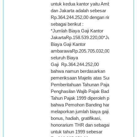
untuk kedua kantor yaitu Ambarawa
dan Jakarta adalah sebesar
Rp.364.244.252,00 dengan rincian
sebagai berikut :
*Jumlah Biaya Gaji Kantor
JakartaRp.158.539.220,00*Jumlah
Biaya Gaji Kantor
ambarawaRp.205.705.032,00Jumlah
seluruh Biaya
Gaji Rp.364.244.252,00
bahwa namun berdasarkan
pemeriksaan Majelis atas Surat
Pemberitahuan Tahunan Pajak
Penghasilan Wajib Pajak Badan
Tahun Pajak 1999 diperoleh petunjuk
bahwa Pemohon Banding hanya
melaporkan jumlah biaya gaji, upah,
bonus, hadiah, gratifikasi,
honorarium THR dan sebagainya
untuk tahun 1999 sebesar