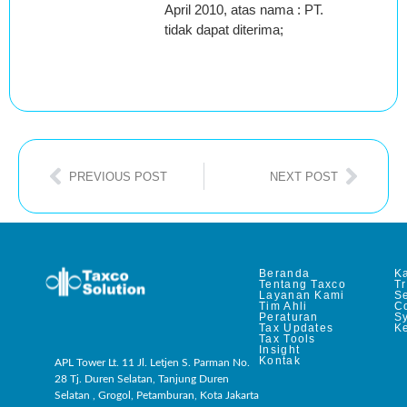
April 2010, atas nama : PT. XXX,
tidak dapat diterima;
PREVIOUS POST
NEXT POST
Beranda
Ka
Tentang Taxco
T
Layanan Kami
Se
Tim Ahli
C
Peraturan
S
Tax Updates
Ke
Tax Tools
Insight
Kontak
APL Tower Lt. 11 Jl. Letjen S. Parman No.
28 Tj. Duren Selatan, Tanjung Duren
Selatan , Grogol, Petamburan, Kota Jakarta