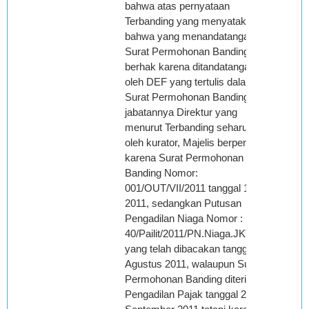
bahwa atas pernyataan
Terbanding yang menyatakan
bahwa yang menandatangani
Surat Permohonan Banding tidak
berhak karena ditandatangani
oleh DEF yang tertulis dalam
Surat Permohonan Banding
jabatannya Direktur yang
menurut Terbanding seharusnya
oleh kurator, Majelis berpendapat
karena Surat Permohonan
Banding Nomor:
001/OUT/VII/2011 tanggal 15 Juli
2011, sedangkan Putusan
Pengadilan Niaga Nomor :
40/Pailit/2011/PN.Niaga.JKT.PST
yang telah dibacakan tanggal 25
Agustus 2011, walaupun Surat
Permohonan Banding diterima di
Pengadilan Pajak tanggal 21