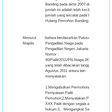
Banding pada akhir 2007 dimana
jumlah ini adalah lebih kecil dari
jumlah yang tercatat pada buku
Hutang Pemohon Banding;
Menurut
:
bahwa berdasarkan Putusan
Majelis
Pengadilan Niaga pada
Pengadilan Negeri Jakarta Pusat
Nomor :
40/Pailit/2011/PN.Niaga.JKT.PST
yang telah dibacakan tanggal 25
Agustus 2011 antara lain
menyatakan:
1.Mengabulkan Permohonan
Pernyataan Pailit
Pemohon;2.Menyatakan PT
XXX Pailit dengan segala akibat
hukum;3. Mengangkat Saudara