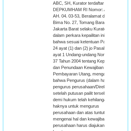
ABC, SH, Kurator terdaftar di
DEPKUMHAM RI Nomor: AHU.
AH. 04. 03-53, Beralamat di JI.
Bima No. 27, Tomang Barat,
Jakarta Barat selaku Kurator
dalam perkara kepailitan ini;
bahwa sesuai ketentuan Pasal
24 ayat (1) dan (2) jo Pasal 26
ayat 1 Undang-undang Nomor
37 Tahun 2004 tentang Kepailitan
dan Penundaan Kewajiban
Pembayaran Utang, mengatur
bahwa Pengurus (dalam hal ini
pengurus perusahaan/Direksi
setelah putusan pailit tersebut
demi hukum telah kehilangan
haknya untuk mengurus
perusahaan dan atas tuntutan
mengenai hal dan kewajiban
perusahaan harus diajukan oleh