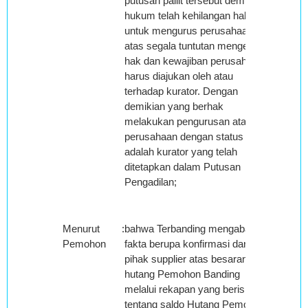
putusan pailit tersebut demi
hukum telah kehilangan haknya
untuk mengurus perusahaan dan
atas segala tuntutan mengenai
hak dan kewajiban perusahaan
harus diajukan oleh atau
terhadap kurator. Dengan
demikian yang berhak
melakukan pengurusan atas
perusahaan dengan status pailit
adalah kurator yang telah
ditetapkan dalam Putusan
Pengadilan;
Menurut
:
bahwa Terbanding mengabaikan
Pemohon
fakta berupa konfirmasi dari
pihak supplier atas besaran
hutang Pemohon Banding
melalui rekapan yang berisikan
tentang saldo Hutang Pemohon