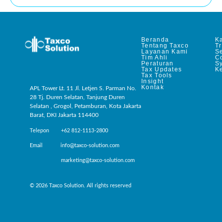
Beranda
Ka
Tentang Taxco
T
Layanan Kami
Se
Tim Ahli
C
Peraturan
S
Tax Updates
Ke
Tax Tools
Insight
Kontak
APL Tower Lt. 11 Jl. Letjen S. Parman No.
28 Tj. Duren Selatan, Tanjung Duren
Selatan , Grogol, Petamburan, Kota Jakarta
Barat, DKI Jakarta 114400
Telepon +62 812-1113-2800
Email info@taxco-solution.com
marketing@taxco-solution.com
© 2026 Taxco Solution. All rights reserved