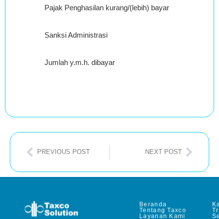
Pajak Penghasilan kurang/(lebih) bayar
(Rp
4,503,812,88
Sanksi Administrasi
R
0.00
Jumlah y.m.h. dibayar
(Rp
4,503,812,88
PREVIOUS POST
NEXT POST
Beranda
Ka
Tentang Taxco
T
Layanan Kami
Se