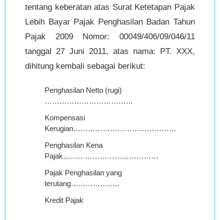
tentang keberatan atas Surat Ketetapan Pajak
Lebih Bayar Pajak Penghasilan Badan Tahun
Pajak 2009 Nomor: 00049/406/09/046/11
tanggal 27 Juni 2011, atas nama: PT. XXX,
dihitung kembali sebagai berikut:
Penghasilan Netto (rugi)
Rp
………………………………
163,677,428,
Kompensasi
Rp
Kerugian……………………………………
87,523,715,7
Penghasilan Kena
Rp
Pajak…………………………………
76,153,712,4
Pajak Penghasilan yang
Rp
terutang………………..
21,323,039,4
Kredit Pajak
Rp
25,826,852,3