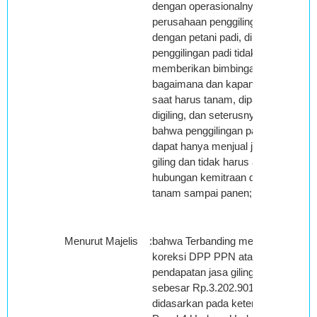
dengan operasionalnya
perusahaan penggilingan padi
dengan petani padi, dimana
penggilingan padi tidak
memberikan bimbingan
bagaimana dan kapan pada
saat harus tanam, dipanen,
digiling, dan seterusnya,
bahwa penggilingan padi
dapat hanya menjual jasa
giling dan tidak harus ada
hubungan kemitraan dari awal
tanam sampai panen;
Menurut Majelis
:
bahwa Terbanding melakukan
koreksi DPP PPN atas
pendapatan jasa giling tebu
sebesar Rp.3.202.901.515,00
didasarkan pada ketentuan