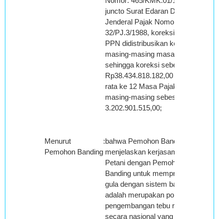
Nomor: 465/KMK.01/1987
juncto Surat Edaran Direktur
Jenderal Pajak Nomor: SE-
32/PJ.3/1988, koreksi DPP
PPN didistribusikan ke
masing-masing masa pajak,
sehingga koreksi sebesar
Rp38.434.818.182,00 dibagi
rata ke 12 Masa Pajak
masing-masing sebesar Rp
3.202.901.515,00;
Menurut
:
bahwa Pemohon Banding
Pemohon Banding
menjelaskan kerjasama
Petani dengan Pemohon
Banding untuk memproduksi
gula dengan sistem bagi hasil
adalah merupakan pola
pengembangan tebu rakyat
secara nasional yang