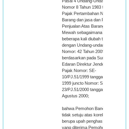
Pasal 4 Undang-Undang
Nomor 8 Tahun 1983 tentang
Pajak Pertambahan Nilai
Barang dan jasa dan Pajak
Penjualan Atas Barang
Mewah sebagaimana telah
beberapa kali diubah terakhir
dengan Undang-undang
Nomor: 42 Tahun 2009 serta
berdasarkan pada Surat
Edaran Direktur Jenderal
Pajak Nomor: SE-
10/PJ.51/1999 tanggal 26 Mei
1999 juncto Nomor: SE-
23/PJ.51/2000 tanggal 14
Agustus 2000;
bahwa Pemohon Banding
tidak setuju atas koreksi
berupa upah penghasilan
yang diterima Pemohon