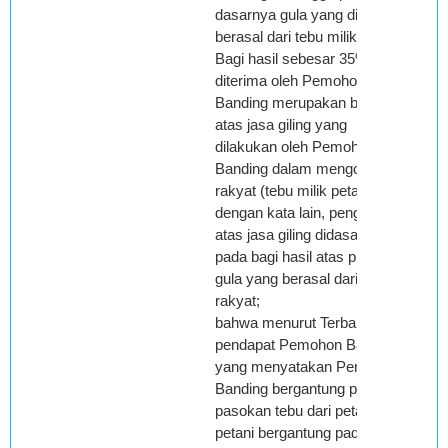
dasarnya gula yang dihasilkan
berasal dari tebu milik Petani;-
Bagi hasil sebesar 35% yang
diterima oleh Pemohon
Banding merupakan bagian
atas jasa giling yang
dilakukan oleh Pemohon
Banding dalam mengolah tebu
rakyat (tebu milik petani),
dengan kata lain, penghasilan
atas jasa giling didasarkan
pada bagi hasil atas produksi
gula yang berasal dari tebu
rakyat;
bahwa menurut Terbanding,
pendapat Pemohon Banding
yang menyatakan Pemohon
Banding bergantung pada
pasokan tebu dari petani dan
petani bergantung pada