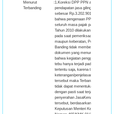
Menurut
:
1.Koreksi DPP PPN atas
Terbanding
pendapatan jasa giling
sebesar Rp.3.202.901.515,00
bahwa pengenaan PPN atas
seluruh masa pajak pada
Tahun 2010 dilakukan karena
pada saat pemeriksaan
maupun keberatan, Pemohon
Banding tidak memberikan
dokumen yang menunjukkan
bahwa kegiatan penggilingan
tebu hanya terjadi pada masa
tertentu saja, karena tidak ada
keterangan/penjelasan
tersebut maka Terbanding
tidak dapat menentukan
dengan pasti saat terjadinya
penyerahan JasaKena Pajak
tersebut, berdasarkan
Keputusan Menteri Keuangan