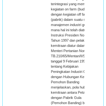
terintegrasi yang memadukan
kegiatan on farm (budidaya)
dengan kegiatan off farm
(pabrik) dalam suatu sistem
manajemen industri gula yang
mana hal ini telah diatur dalam
Instruksi Presiden Nomor 5
Tahun 1997 dan pelaksanaan
kemitraan diatur dalam surat
Menteri Pertanian Nomor:
TB.210/65/Mentan/II/98
tanggal 9 Februari 1998
tentang Kebijakan
Peningkatan Industri Gula
dengan Hubungan Kemitraan.
Pemohon Banding
menjelaskan, pola hubungan
kemitraan antara Petani Tebu
dengan Pabrik Gula
(Pemohon Banding) berbeda