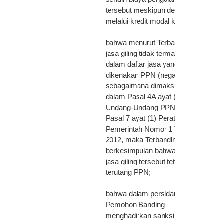
tersebut meskipun dengan
melalui kredit modal kerja;
bahwa menurut Terbanding,
jasa giling tidak termasuk
dalam daftar jasa yang tidak
dikenakan PPN (negatif list)
sebagaimana dimaksud
dalam Pasal 4A ayat (3)
Undang-Undang PPN juncto
Pasal 7 ayat (1) Peraturan
Pemerintah Nomor 1 Tahun
2012, maka Terbanding
berkesimpulan bahwa atas
jasa giling tersebut tetap
terutang PPN;
bahwa dalam persidangan
Pemohon Banding
menghadirkan sanksi ahli