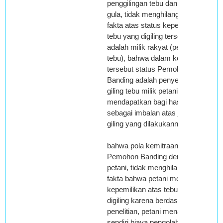
penggilingan tebu dan pabrik
gula, tidak menghilangkan
fakta atas status kepemilikan
tebu yang digiling tersebut
adalah milik rakyat (petani
tebu), bahwa dalam kondisi
tersebut status Pemohon
Banding adalah penyedia jasa
giling tebu milik petani dan
mendapatkan bagi hasil
sebagai imbalan atas jasa
giling yang dilakukannya;
bahwa pola kemitraan antara
Pemohon Banding dengan
petani, tidak menghilangkan
fakta bahwa petani memiliki
kepemilikan atas tebu yang
digiling karena berdasarkan
penelitian, petani menanggung
sendiri biaya pengolahan tebu