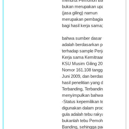
menurut Pemohon Banding
bukan merupakan upah giling
(jasa giling) namun
merupakan pembagian atas
bagi hasil kerja sama;
bahwa sumber dasar koreksi
adalah berdasarkan penelitian
terhadap sample Perjanjian
Kerja sama Kemitraan TRS II
KSU Musim Giling 2010
Nomor 161.108 tanggal 10
Juni 2009, dan berdasarkan
hasil penelitian yang dilakukan
Terbanding, Terbanding
menyimpulkan bahwa:
-Status kepemilikan tebu yang
digunakan dalam produksi
gula adalah tebu rakyat,
bukanlah tebu Pemohon
Banding, sehingga pada