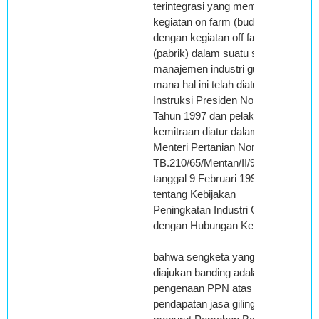
terintegrasi yang memadukan
kegiatan on farm (budidaya)
dengan kegiatan off farm
(pabrik) dalam suatu sistem
manajemen industri gula yang
mana hal ini telah diatur dalam
Instruksi Presiden Nomor 5
Tahun 1997 dan pelaksanaan
kemitraan diatur dalam surat
Menteri Pertanian Nomor:
TB.210/65/Mentan/II/98
tanggal 9 Februari 1998
tentang Kebijakan
Peningkatan Industri Gula
dengan Hubungan Kemitraan;
bahwa sengketa yang
diajukan banding adalah
pengenaan PPN atas
pendapatan jasa giling yang