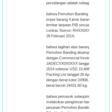
persidangan adalah sebagai berikut:
bahwa Pemohon Banding melakukan
impor barang 4 jenis barang sesuai
lembar lanjutan PIB sesuai sales
contrac Nomor: RHXX0XXX tanggal
28 Februari 2014;
bahwa tagihan atas barang pesanan
Pemohon Banding disampaikan
dengan Commercial Invoice Nomor:
JADECVX0X0XXX tanggal 26 April
2014 sebesar USD 10,408.00 dan
Packing List tanggal 26 April 2014
dengan berat kotor 24908.10 kg dan
berat bersih 24431.60 kg;
bahwa pemasok selanjutnya
melakukan pengiriman barang
pesanan Pemohon Banding dengan