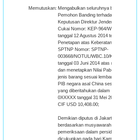
Memutuskan
:
Mengabulkan seluruhnya banding
Pemohon Banding terhadap
Keputusan Direktur Jenderal Bea dan
Cukai Nomor: KEP-964/WBC.10/2014
tanggal 12 Agustus 2014 tentang
Penetapan atas Keberatan terhadap
SPTNP Nomor: SPTNP-
003668/NOTUL/WBC.10/KPP.01/2014
tanggal 03 Juni 2014 atas nama XXX,
dan menetapkan Nilai Pabean atas 4
jenis barang sesuai lembar lanjutan
PIB negara asal China sesuai dengan
yang diberitahukan dalam PIB Nomor:
0XXXXX tanggal 31 Mei 2014 sebesar
CIF USD 10,408.00;
Demikian diputus di Jakarta
berdasarkan musyawarah setelah
pemeriksaan dalam persidangan yang
dicukupkan pada hari Kamis tanggal