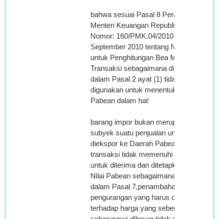
bahwa sesuai Pasal 8 Peraturan
Menteri Keuangan Republik Indonesia
Nomor: 160/PMK.04/2010 tanggal 1
September 2010 tentang Nilai Pabean
untuk Penghitungan Bea Masuk, Nilai
Transaksi sebagaimana dimaksud
dalam Pasal 2 ayat (1) tidak
digunakan untuk menentukan Nilai
Pabean dalam hal:
barang impor bukan merupakan
subyek suatu penjualan untuk
diekspor ke Daerah Pabean,nilai
transaksi tidak memenuhi persyaratan
untuk diterima dan ditetapkan sebagai
Nilai Pabean sebagaimana dimaksud
dalam Pasal 7,penambahan atau
pengurangan yang harus dilakukan
terhadap harga yang sebenarnya atau
seharusnya dibayar tidak didukung