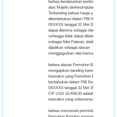
bahwa berdasarkan pertimbangan di
atas Majelis berkesimpulan alasan
Terbanding bahwa harga yang
diberitahukan dalam PIB Nomor:
0XXXXX tanggal 31 Mei 2014 tidak
dapat diterima sebagai nilai transaksi,
sehingga tidak dapat ditetapkan
sebagai Nilai Pabean, tidak dapat
dijadikan sebagai alasan
menggugurkan nilai transaksi;
bahwa alasan Pemohon Banding
mengajukan banding karena nilai
transaksi yang Pemohon Banding
beritahukan dalam PIB Nomor:
0XXXXX tanggal 31 Mei 2014sebesar
CIF USD 10,408.00 adalah nilai
transaksi yang sebenarnya;
bahwa memenuhi permintaan Majelis,
Pemohon Banding menyerahkan bukti