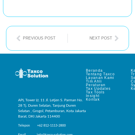
PREVIOUS POST
NEXT POST
Beranda
Ka
Tentang Taxco
T
Layanan Kami
Se
Tim Ahli
C
Peraturan
S
Tax Updates
Ke
Tax Tools
Insight
Kontak
APL Tower Lt. 11 Jl. Letjen S. Parman No.
28 Tj. Duren Selatan, Tanjung Duren
Selatan , Grogol, Petamburan, Kota Jakarta
Barat, DKI Jakarta 114400
Telepon +62 812-1113-2800
Email info@taxco-solution.com