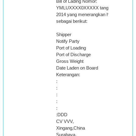
Bill of Lading Nomor:
YMLUXXXX0XXXXX tanggal 26 April
2014 yang menerangkan hal-hal
sebagai berikut:
Shipper
Notify Party
Port of Loading
Port of Discharge
Gross Weight
Date Laden on Board
Keterangan:
:
:
:
:
:
:DDD
CV VVV,
Xingang,China
Surabaya,