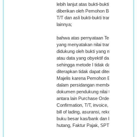
lebih lanjut atas bukti-bukti yang
diberikan oleh Pemohon Banding asli
T/T dan asli bukti-bukti transaksi
lainnya;
bahwa atas pernyataan Terbanding
yang menyatakan nilai transaksi tidak
didukung oleh bukti yang memadai
atau data yang obyektif dan terukur
sehingga metode I tidak dapat
diterapkan tidak dapat diterima oleh
Majelis karena Pemohon Banding
dalam persidangan memberikan
dokumen pendukung nilai transaksi
antara lain Purchase Order, Sales
Confirmation, T/T, invoice, packing list,
bill of lading, asuransi, rekening koran,
buku besar kas/bank dan buku besar
hutang, Faktur Pajak, SPT PPN;