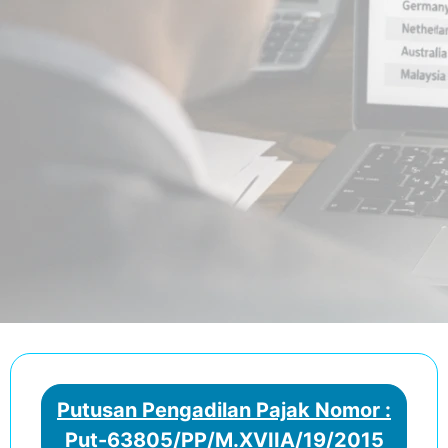
Putusan Pengadilan Pajak Nomor :
Put-63805/PP/M.XVIIA/19/2015