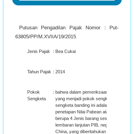
Putusan Pengadilan Pajak Nomor : Put-
63805/PP/M.XVIIA/19/2015
Jenis Pajak
:
Bea Cukai
Tahun Pajak
:
2014
Pokok
:
bahwa dalam pemeriksaan, terbukti
Sengketa
yang menjadi pokok sengketa dalam
sengketa banding ini adalah
penetapan Nilai Pabean atas importasi
berupa 4 Jenis barang sesuai
lembaran lanjutan PIB, negara asal
China, yang diberitahukan dalam PIB