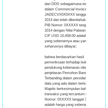
dari DDD sebagaimana tercantum
dalam Commercial Invoice Nomor:
JADECVX0X0XXX tanggal 26 April
2014 dan telah diberitahukan dalam
PIB Nomor: 0XXXXX tanggal 31 Mei
2014 dengan Nilai Pabean sebesar
CIF USD 10,408.00 adalah harga
yang sebenarnya atau yang
seharusnya dibayar;
bahwa berdasarkan hasil
pemeriksaan terhadap bukti-bukti
pendukung kebenaran nilai transaksi,
penjelasan Pemohon Banding dan
Terbanding dalam persidangan dan
data yang ada dalam berkas banding,
Majelis berkesimpulan bahwa harga
transaksi yang tercantum dalam PIB
Nomor: 0XXXXX tanggal 31 Mei 2014
adalah harga yang sebenarnya atau