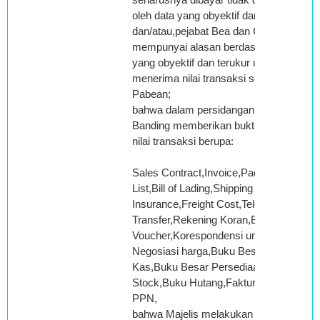
oleh data yang obyektif dan terukur,
dan/atau,pejabat Bea dan Cukai
mempunyai alasan berdasarkan data
yang obyektif dan terukur untuk tidak
menerima nilai transaksi sebagai Nilai
Pabean;
bahwa dalam persidangan Pemohon
Banding memberikan bukti pendukung
nilai transaksi berupa:
Sales Contract,Invoice,Packing
List,Bill of Lading,Shipping
Insurance,Freight Cost,Telegrapic
Transfer,Rekening Koran,Bank
Voucher,Korespondensi untuk
Negosiasi harga,Buku Besar
Kas,Buku Besar Persediaan,Kartu
Stock,Buku Hutang,Faktur Pajak
PPN,
bahwa Majelis melakukan penelitian