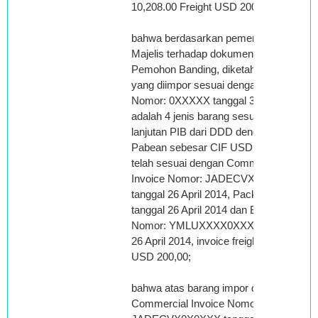
10,208.00 Freight USD 200,00);
bahwa berdasarkan pemeriksaan
Majelis terhadap dokumen impor
Pemohon Banding, diketahui barang
yang diimpor sesuai dengan PIB
Nomor: 0XXXXX tanggal 31 Mei 2014
adalah 4 jenis barang sesuai lembar
lanjutan PIB dari DDD dengan Nilai
Pabean sebesar CIF USD 10,408.000
telah sesuai dengan Commercial
Invoice Nomor: JADECVX0X0XXX
tanggal 26 April 2014, Packing List
tanggal 26 April 2014 dan Bill of Lading
Nomor: YMLUXXXX0XXXXX tanggal
26 April 2014, invoice freight sebesar
USD 200,00;
bahwa atas barang impor dengan
Commercial Invoice Nomor: