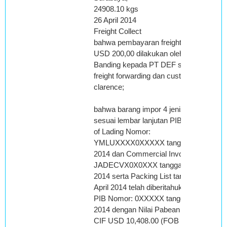
24908.10 kgs
26 April 2014
Freight Collect
bahwa pembayaran freight sebesar
USD 200,00 dilakukan oleh Pemohon
Banding kepada PT DEF selaku
freight forwarding dan custom
clarence;
bahwa barang impor 4 jenis barang
sesuai lembar lanjutan PIB dengan Bill
of Lading Nomor:
YMLUXXXX0XXXXX tanggal 26 April
2014 dan Commercial Invoice Nomor:
JADECVX0X0XXX tanggal 26 April
2014 serta Packing List tanggal 26
April 2014 telah diberitahukan dalam
PIB Nomor: 0XXXXX tanggal 31 Mei
2014 dengan Nilai Pabean sebesar
CIF USD 10,408.00 (FOB USD