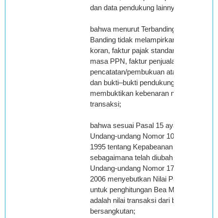
dan data pendukung lainnya;
bahwa menurut Terbanding, Pemohon
Banding tidak melampirkan rekening
koran, faktur pajak standar, SPT
masa PPN, faktur penjualan,
pencatatan/pembukuan atas transaksi
dan bukti–bukti pendukung lain untuk
membuktikan kebenaran nilai
transaksi;
bahwa sesuai Pasal 15 ayat (1)
Undang-undang Nomor 10 Tahun
1995 tentang Kepabeanan
sebagaimana telah diubah dengan
Undang-undang Nomor 17 Tahun
2006 menyebutkan Nilai Pabean
untuk penghitungan Bea Masuk
adalah nilai transaksi dari barang yang
bersangkutan;