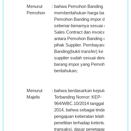
Menurut
:
bahwa Pemohon Banding sudah
Pemohon
memberitahukan harga barang yang
Pemohon Banding impor dengan
sebenar-benarnya sesuai dengan
Sales Contract dan invoice disepakati
antara Pemohon Banding dengan
pihak Supplier. Pembayaran Pemohon
Banding(bukti transfer) ke pihak
supplier sudah sesuai dengan harga
barang impor yang Pemohon Banding
beritahukan;
Menurut
:
bahwa berdasarkan keputusan
Majelis
Terbanding Nomor: KEP-
964/WBC.10/2014 tanggal 12 Agustus
2014, bahwa sebagai tindak lanjut
pengajuan keberatan telah dilakukan
penelitian terhadap ketentuan nilai
transaksi, dasar penetapan SPTNP