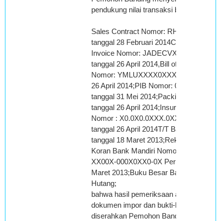
pendukung nilai transaksi berupa:
Sales Contract Nomor: RHXX0XXX
tanggal 28 Februari 2014Commercial
Invoice Nomor: JADECVX0X0XXX
tanggal 26 April 2014,Bill of Lading
Nomor: YMLUXXXX0XXXXX tanggal
26 April 2014;PIB Nomor: 0XXXXX
tanggal 31 Mei 2014;Packing List
tanggal 26 April 2014;Insurance
Nomor : X0.0X0.0XXX.0XXX0P
tanggal 26 April 2014T/T Bank Mandiri
tanggal 18 Maret 2013;Rekening
Koran Bank Mandiri Nomor Rekening:
XX00X-000X0XX0-0X Periode bulan
Maret 2013;Buku Besar BankBuku
Hutang;
bahwa hasil pemeriksaan atas
dokumen impor dan bukti-bukti yang
diserahkan Pemohon Banding dalam