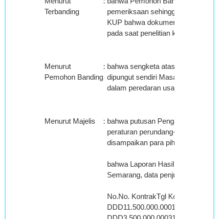
Menurut
:
bahwa Pemohon Banding tidak men
Terbanding
pemeriksaan sehingga Peneliti ke
KUP bahwa dokumen yang tidak dis
pada saat penelitian keberatan;
Menurut
:
bahwa sengketa atas koreksi Das
Pemohon Banding
dipungut sendiri Masa Pajak Maret
dalam peredaran usaha di PPh Ba
Menurut Majelis
:
bahwa putusan Pengadilan Pajak a
peraturan perundang-undangan perp
disampaikan para pihak serta keya
bahwa Laporan Hasil Pemeriksaa
Semarang, data penjualan sebagai 
No.No. KontrakTgl KontrakLawan 
DDD11.500.000.0001.045.454.545
DDD3.500.000.000318.181.8183.1