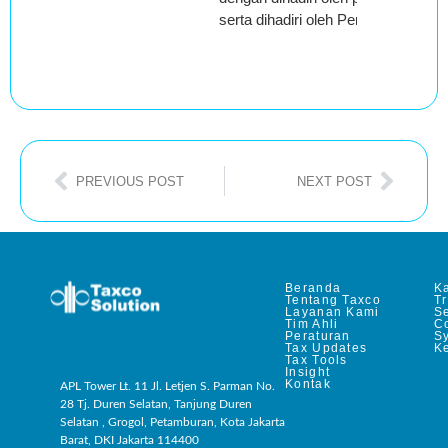
serta dihadiri oleh Pemohon Bandi
PREVIOUS POST
NEXT POST
Beranda
Ka
Tentang Taxco
T
Layanan Kami
Se
Tim Ahli
C
Peraturan
S
Tax Updates
Ke
Tax Tools
Insight
Kontak
APL Tower Lt. 11 Jl. Letjen S. Parman No.
28 Tj. Duren Selatan, Tanjung Duren
Selatan , Grogol, Petamburan, Kota Jakarta
Barat, DKI Jakarta 114400