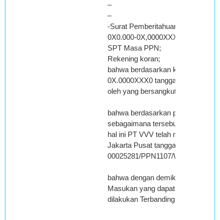
–
–
-Surat Pemberitahuan Masa PT VV
0X0.000-0X,0000XXX0;
SPT Masa PPN;
Rekening koran;
bahwa berdasarkan klarifikasi yan
0X.0000XXX0 tanggal 13/03/2008 d
oleh yang bersangkutan ke Kantor
bahwa berdasarkan pemeriksaan M
sebagaimana tersebut di atas, me
hal ini PT VVV telah melaporkan t
Jakarta Pusat tanggal 15 Juli 200
00025281/PPN1107/WPJ.06/kp.120
bahwa dengan demikian Majelis be
Masukan yang dapat diperhitungk
dilakukan Terbanding;