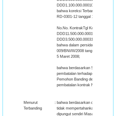
DDD1.100.000.000100.000.0001.00
bahwa koreksi Terbanding terkait
RD-0301-12 tanggal 1 Maret 2008 de
No.No. KontrakTgl KontrakLawan 
DDD11.500.000.0001.045.454.545
DDD3.500.000.000318.181.8183.18
bahwa dalam persidangan Pemoh
009/BNI/III/2008 tanggal 3 Maret 
5 Maret 2008;
bahwa berdasarkan Surat Nomor 0
pembatalan terhadap kontrak No.R
Pemohon Banding dengan Surat Nom
pembatalan kontrak No.RD-0301-11
Menurut
:
bahwa berdasarkan data dan fakta 
Terbanding
tidak mempertahankan Koreksi Da
dipungut sendiri Masa Pajak Maret