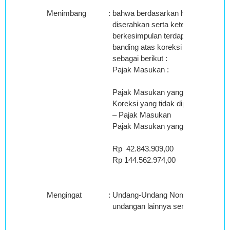
Menimbang
:
bahwa berdasarkan hasil pemeriks
diserahkan serta keterangan Pemo
berkesimpulan terdapat cukup buk
banding atas koreksi Kredit Pajak
sebagai berikut :
Pajak Masukan :
Pajak Masukan yang dapat diperhi
Koreksi yang tidak dipertahankan c
– Pajak Masukan
Pajak Masukan yang dapat diperhi
Rp 42.843.909,00
Rp 144.562.974,00
Mengingat
:
Undang-Undang Nomor 14 Tahun 20
undangan lainnya serta peraturan 