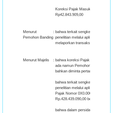
Koreksi Pajak Masukan yang dapat
Rp42.843.909,00
Menurut
:
bahwa terkait sengketa pajak mas
Pemohon Banding
penelitian melalui aplikasi interna
melaporkan transaksi dengan Pem
Menurut Majelis
:
bahwa koreksi Pajak Masukan Pajak
ada namun Pemohon Banding memba
bahkan diminta pertanggungan jaw
bahwa terkait sengketa pajak mas
penelitian melalui aplikasi intern
Pajak Nomor 0X0.000-0X.0000XXX0 
Rp.428.439.090,00 belum melapor
bahwa dalam persidangan Pemohon