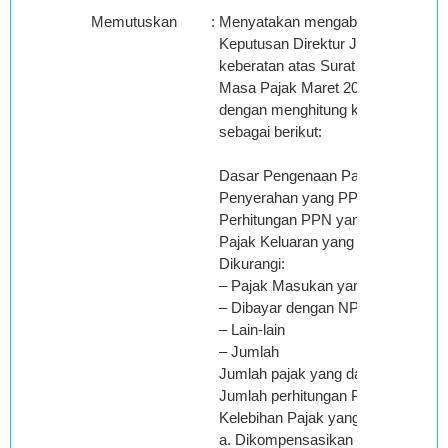
Memutuskan
:
Menyatakan mengabulkan seluruh
Keputusan Direktur Jenderal Paja
keberatan atas Surat Ketetapan P
Masa Pajak Maret 2008 Nomor 0000
dengan menghitung kembali Pajak 
sebagai berikut:
Dasar Pengenaan Pajak
Penyerahan yang PPN-nya harus di
Perhitungan PPN yang kurang baya
Pajak Keluaran yang harus dipungut
Dikurangi:
– Pajak Masukan yang dapat diper
– Dibayar dengan NPWP sendiri
– Lain-lain
– Jumlah
Jumlah pajak yang dapat diperhitu
Jumlah perhitungan PPN kurang b
Kelebihan Pajak yang sudah:
a. Dikompensasikan ke masa Paja