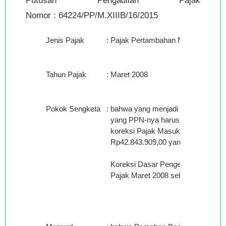
Putusan Pengadilan Pajak
Nomor : 64224/PP/M.XIIIB/16/2015
Jenis Pajak
:
Pajak Pertambahan Nilai Barang d
Tahun Pajak
:
Maret 2008
Pokok Sengketa
:
bahwa yang menjadi pokok sengke
yang PPN-nya harus dipungut send
koreksi Pajak Masukan yang dapat
Rp42.843.909,00 yang tidak disetu
Koreksi Dasar Pengenaan Pajak a
Pajak Maret 2008 sebesar Rp13.6