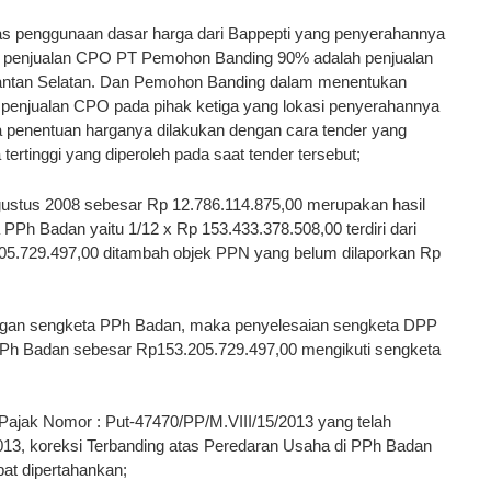
as penggunaan dasar harga dari Bappepti yang penyerahannya
a penjualan CPO PT Pemohon Banding 90% adalah penjualan
imantan Selatan. Dan Pemohon Banding dalam menentukan
enjualan CPO pada pihak ketiga yang lokasi penyerahannya
a penentuan harganya dilakukan dengan cara tender yang
rtinggi yang diperoleh pada saat tender tersebut;
stus 2008 sebesar Rp 12.786.114.875,00 merupakan hasil
PPh Badan yaitu 1/12 x Rp 153.433.378.508,00 terdiri dari
.205.729.497,00 ditambah objek PPN yang belum dilaporkan Rp
engan sengketa PPh Badan, maka penyelesaian sengketa DPP
 PPh Badan sebesar Rp153.205.729.497,00 mengikuti sengketa
ajak Nomor : Put-47470/PP/M.VIII/15/2013 yang telah
013, koreksi Terbanding atas Peredaran Usaha di PPh Badan
at dipertahankan;