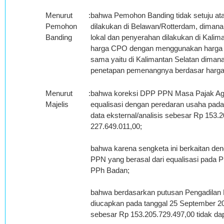
Menurut
:
bahwa Pemohon Banding tidak setuju at
Pemohon
dilakukan di Belawan/Rotterdam, diman
Banding
lokal dan penyerahan dilakukan di Kal
harga CPO dengan menggunakan harga p
sama yaitu di Kalimantan Selatan diman
penetapan pemenangnya berdasar harga te
Menurut
:
bahwa koreksi DPP PPN Masa Pajak Agu
Majelis
equalisasi dengan peredaran usaha pada 
data eksternal/analisis sebesar Rp 153
227.649.011,00;
bahwa karena sengketa ini berkaitan d
PPN yang berasal dari equalisasi pada
PPh Badan;
bahwa berdasarkan putusan Pengadilan P
diucapkan pada tanggal 25 September 2
sebesar Rp 153.205.729.497,00 tidak dap