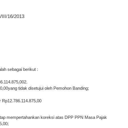
III/16/2013
ah sebagai berikut :
6.114.875,002.
0yang tidak disetujui oleh Pemohon Banding;
r Rp12.786.114.875,00
etap mempertahankan koreksi atas DPP PPN Masa Pajak
5,00;