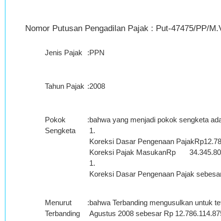
Nomor Putusan Pengadilan Pajak : Put-47475/PP/M.V
Jenis Pajak
:
PPN
Tahun Pajak
:
2008
Pokok
:
bahwa yang menjadi pokok sengketa adal
Sengketa
1.
Koreksi Dasar Pengenaan PajakRp12.78
Koreksi Pajak MasukanRp 34.345.800,0
1.
Koreksi Dasar Pengenaan Pajak sebesa
Menurut
:
bahwa Terbanding mengusulkan untuk t
Terbanding
Agustus 2008 sebesar Rp 12.786.114.87