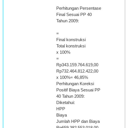
Perhitungan Persentase
Final Sesuai PP 40
Tahun 2009:
=
Final konstruksi
Total konstruksi
x 100%
=
Rp343.159.764.619,00
Rp732.464.812.422,00
x 100%= 46,85%
Perhitungan Koreksi
Positif Biaya Sesuai PP
40 Tahun 2009:
Diketahui:
HPP
Biaya
Jumlah HPP dan Biaya
Rp659.382.553.018,00