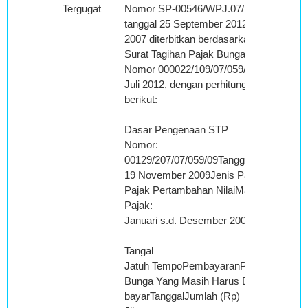
Tergugat
Nomor SP-00546/WPJ.07/KP.0904/2012
tanggal 25 September 2012 Tahun Pajak
2007 diterbitkan berdasarkan Laporan
Surat Tagihan Pajak Bunga Penagihan
Nomor 000022/109/07/059/12 tanggal 26
Juli 2012, dengan perhitungan sebagai
berikut:
Dasar Pengenaan STP
Nomor:
00129/207/07/059/09Tanggal:
19 November 2009Jenis Pajak:
Pajak Pertambahan NilaiMasa/ Tahun
Pajak:
Januari s.d. Desember 2007
Tangal
Jatuh TempoPembayaranPembayaran
Bunga Yang Masih Harus Di
bayarTanggalJumlah (Rp)