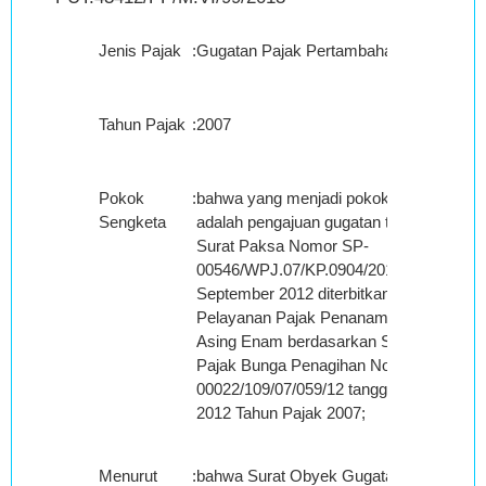
Jenis Pajak
:
Gugatan Pajak Pertambahan Nilai
Tahun Pajak
:
2007
Pokok
:
bahwa yang menjadi pokok sengketa
Sengketa
adalah pengajuan gugatan terhadap
Surat Paksa Nomor SP-
00546/WPJ.07/KP.0904/2012 tanggal 25
September 2012 diterbitkan oleh Kantor
Pelayanan Pajak Penanaman Modal
Asing Enam berdasarkan Surat Tagihan
Pajak Bunga Penagihan Nomor
00022/109/07/059/12 tanggal 26 Juli
2012 Tahun Pajak 2007;
Menurut
:
bahwa Surat Obyek Gugatan Lainnya