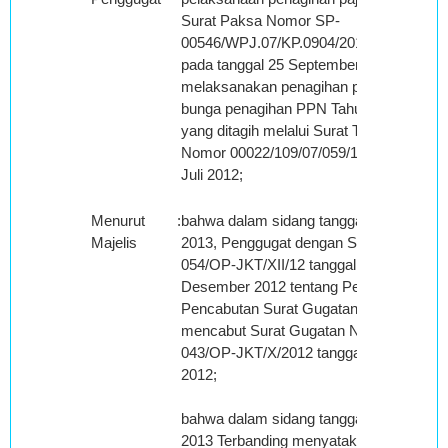
Surat Paksa Nomor SP-
00546/WPJ.07/KP.0904/2012 yang terbit
pada tanggal 25 September 2012 untuk
melaksanakan penagihan pajak atas
bunga penagihan PPN Tahun Pajak 2007
yang ditagih melalui Surat Tagihan Pajak
Nomor 00022/109/07/059/12 tanggal 26
Juli 2012;
Menurut
:
bahwa dalam sidang tanggal 17 Januari
Majelis
2013, Penggugat dengan Surat Nomor
054/OP-JKT/XII/12 tanggal 28
Desember 2012 tentang Pernyataan
Pencabutan Surat Gugatan menyatakan
mencabut Surat Gugatan Nomor:
043/OP-JKT/X/2012 tanggal 12 Oktober
2012;
bahwa dalam sidang tanggal 31 Januari
2013 Terbanding menyatakan menyetujui