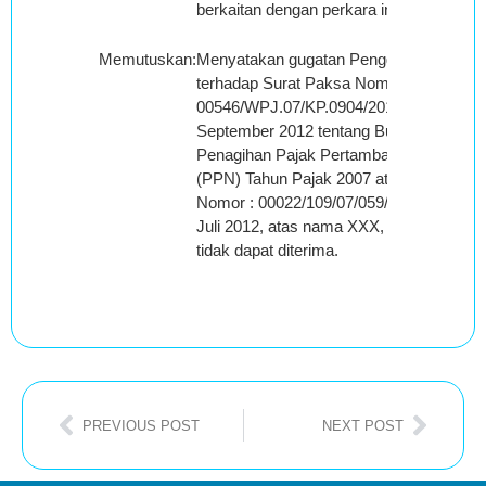
berkaitan dengan perkara ini;
Memutuskan
:
Menyatakan gugatan Penggugat
terhadap Surat Paksa Nomor SP-
00546/WPJ.07/KP.0904/2012 tanggal 25
September 2012 tentang Bunga
Penagihan Pajak Pertambahan Nilai
(PPN) Tahun Pajak 2007 atas STP
Nomor : 00022/109/07/059/12 tanggal 26
Juli 2012, atas nama XXX, NPWP: YYY,
tidak dapat diterima.
PREVIOUS POST
NEXT POST