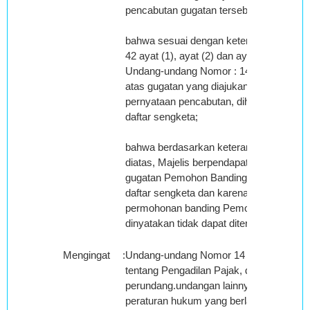
pencabutan gugatan tersebut;
bahwa sesuai dengan ketentuan Pasal
42 ayat (1), ayat (2) dan ayat (3)
Undang-undang Nomor : 14 Tahun 2002,
atas gugatan yang diajukan surat
pernyataan pencabutan, dihapus dari
daftar sengketa;
bahwa berdasarkan keterangan tersebut
diatas, Majelis berpendapat permohonan
gugatan Pemohon Banding dihapus dari
daftar sengketa dan karenanya
permohonan banding Pemohon Banding
dinyatakan tidak dapat diterima;
Mengingat
:
Undang-undang Nomor 14 Tahun 2002
tentang Pengadilan Pajak, dan ketentuan
perundang.undangan lainnya serta
peraturan hukum yang berlaku dan yang