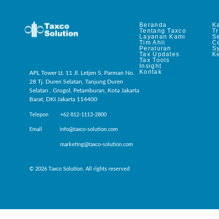
Beranda
Ka
Tentang Taxco
T
Layanan Kami
Se
Tim Ahli
C
Peraturan
S
Tax Updates
Ke
Tax Tools
Insight
Kontak
APL Tower Lt. 11 Jl. Letjen S. Parman No.
28 Tj. Duren Selatan, Tanjung Duren
Selatan , Grogol, Petamburan, Kota Jakarta
Barat, DKI Jakarta 114400
Telepon +62 812-1113-2800
Email info@taxco-solution.com
marketing@taxco-solution.com
© 2026 Taxco Solution. All rights reserved