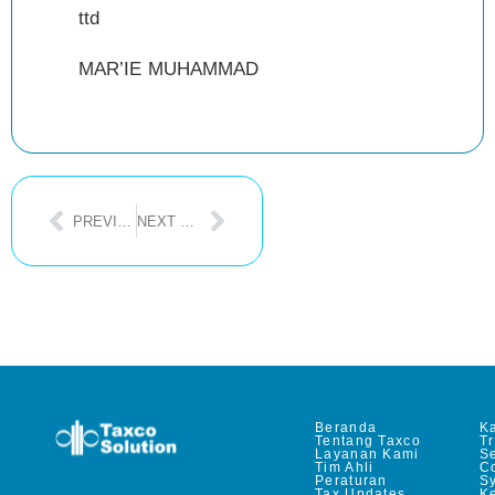
ttd
MAR’IE MUHAMMAD
PREVIOUS POST
NEXT POST
Beranda
Ka
Tentang Taxco
T
Layanan Kami
Se
Tim Ahli
C
Peraturan
S
Tax Updates
Ke