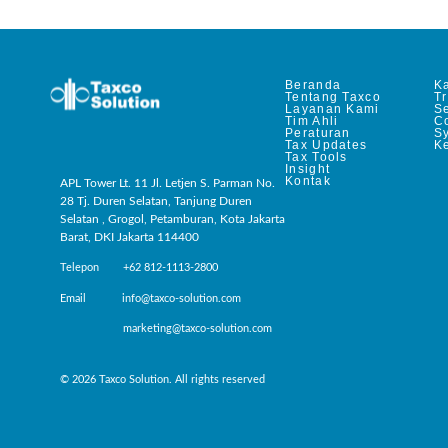
Beranda
Ka
Tentang Taxco
T
Layanan Kami
Se
Tim Ahli
C
Peraturan
S
Tax Updates
Ke
Tax Tools
Insight
Kontak
APL Tower Lt. 11 Jl. Letjen S. Parman No.
28 Tj. Duren Selatan, Tanjung Duren
Selatan , Grogol, Petamburan, Kota Jakarta
Barat, DKI Jakarta 114400
Telepon +62 812-1113-2800
Email info@taxco-solution.com
marketing@taxco-solution.com
© 2026 Taxco Solution. All rights reserved