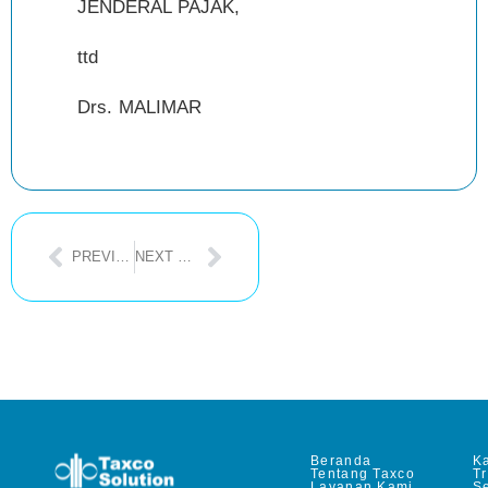
JENDERAL PAJAK,
ttd
Drs. MALIMAR
PREVIOUS POST
NEXT POST
Beranda
Ka
Tentang Taxco
T
Layanan Kami
Se