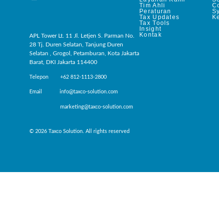
Tim Ahli
C
Peraturan
S
Tax Updates
Ke
Tax Tools
Insight
Kontak
APL Tower Lt. 11 Jl. Letjen S. Parman No.
28 Tj. Duren Selatan, Tanjung Duren
Selatan , Grogol, Petamburan, Kota Jakarta
Barat, DKI Jakarta 114400
Telepon +62 812-1113-2800
Email info@taxco-solution.com
marketing@taxco-solution.com
© 2026 Taxco Solution. All rights reserved