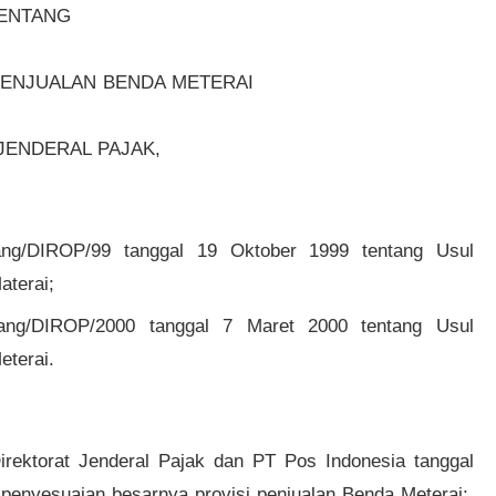
ENTANG
PENJUALAN BENDA METERAI
JENDERAL PAJAK,
ang/DIROP/99 tanggal 19 Oktober 1999 tentang Usul
terai;
ang/DIROP/2000 tanggal 7 Maret 2000 tentang Usul
terai.
irektorat Jenderal Pajak dan PT Pos Indonesia tanggal
 penyesuaian besarnya provisi penjualan Benda Meterai;