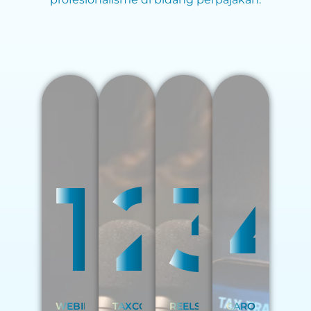
1
2
3
4
WEBINAR
TAXCO
REELS
CAROUSEL