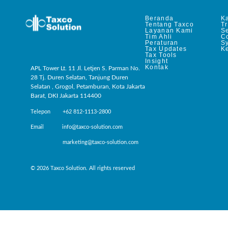
Beranda
Ka
Tentang Taxco
T
Layanan Kami
Se
Tim Ahli
C
Peraturan
S
Tax Updates
Ke
Tax Tools
Insight
Kontak
APL Tower Lt. 11 Jl. Letjen S. Parman No.
28 Tj. Duren Selatan, Tanjung Duren
Selatan , Grogol, Petamburan, Kota Jakarta
Barat, DKI Jakarta 114400
Telepon +62 812-1113-2800
Email info@taxco-solution.com
marketing@taxco-solution.com
© 2026 Taxco Solution. All rights reserved