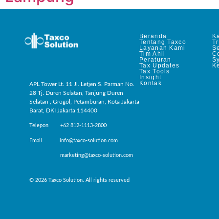
Beranda
Ka
Tentang Taxco
T
Layanan Kami
Se
Tim Ahli
C
Peraturan
S
Tax Updates
Ke
Tax Tools
Insight
Kontak
APL Tower Lt. 11 Jl. Letjen S. Parman No.
28 Tj. Duren Selatan, Tanjung Duren
Selatan , Grogol, Petamburan, Kota Jakarta
Barat, DKI Jakarta 114400
Telepon +62 812-1113-2800
Email info@taxco-solution.com
marketing@taxco-solution.com
© 2026 Taxco Solution. All rights reserved