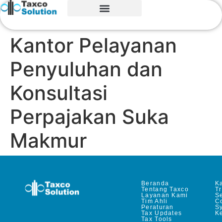
Kantor Pelayanan
Penyuluhan dan
Konsultasi
Perpajakan Suka
Makmur
Beranda
Ka
Tentang Taxco
T
Layanan Kami
Se
Tim Ahli
C
Peraturan
S
Tax Updates
Ke
Tax Tools