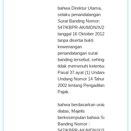
bahwa Direktur Utama,
selaku penandatangan
Surat Banding Nomor:
547/KBPR-AK/MDN/X/2012
tanggal 16 Oktober 2012,
tanpa disertai bukti
kewenangan
penandatangan surat
banding tersebut, sehingga
tidak memenuhi ketentuan
Pasal 37 ayat (1) Undang-
Undang Nomor 14 Tahun
2002 tentang Pengadilan
Pajak.
bahwa berdasarkan uraian
diatas, Majelis
berkesimpulan bahwa Surat
Banding Nomor :
547/KBPR-AK/MDN/X/2012