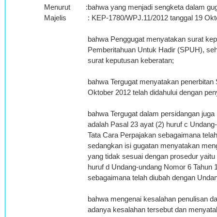
Menurut
:
bahwa yang menjadi sengketa dalam gug
Majelis
: KEP-1780/WPJ.11/2012 tanggal 19 Okt
bahwa Penggugat menyatakan surat keput
Pemberitahuan Untuk Hadir (SPUH), sehi
surat keputusan keberatan;
bahwa Tergugat menyatakan penerbitan 
Oktober 2012 telah didahului dengan p
bahwa Tergugat dalam persidangan juga
adalah Pasal 23 ayat (2) huruf c Unda
Tata Cara Perpajakan sebagaimana tela
sedangkan isi gugatan menyatakan menga
yang tidak sesuai dengan prosedur yait
huruf d Undang-undang Nomor 6 Tahun 
sebagaimana telah diubah dengan Unda
bahwa mengenai kesalahan penulisan d
adanya kesalahan tersebut dan menyata