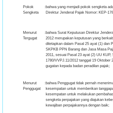
Pokok
:
bahwa yang menjadi pokok sengketa ada
Sengketa
Direktur Jenderal Pajak Nomor: KEP-17
Menurut
:
bahwa Surat Keputusan Direktur Jender
Tergugat
2012 merupakan keputusan yang berkait
ditetapkan dalam Pasal 25 ayat (1) dan P
SKPKB PPN Barang dan Jasa Masa Pajak
2011, sesuai Pasal 23 ayat (2) UU KUP,
1780/VVPJ.11/2012 tanggal 19 Oktober 2
gugatan kepada badan peradilan pajak;
Menurut
:
bahwa Penggugat tidak pernah menerima
Penggugat
kesempatan untuk memberikan tanggapan te
kesempatan untuk melakukan pembahasa
sengketa perpajakan yang diajukan kebe
kewajiban perpajakannya dengan baik;