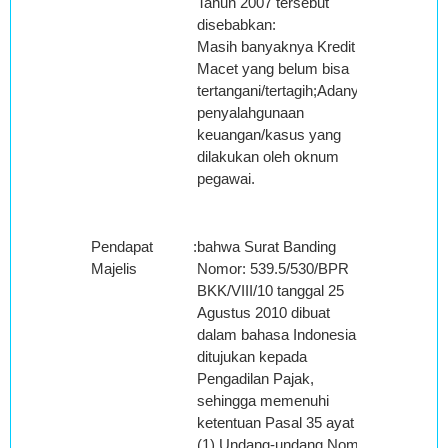
Tahun 2007 tersebut
disebabkan:
Masih banyaknya Kredit
Macet yang belum bisa
tertangani/tertagih;Adanya
penyalahgunaan
keuangan/kasus yang
dilakukan oleh oknum
pegawai.
Pendapat
:
bahwa Surat Banding
Majelis
Nomor: 539.5/530/BPR
BKK/VIII/10 tanggal 25
Agustus 2010 dibuat
dalam bahasa Indonesia
ditujukan kepada
Pengadilan Pajak,
sehingga memenuhi
ketentuan Pasal 35 ayat
(1) Undang-undang Nomor