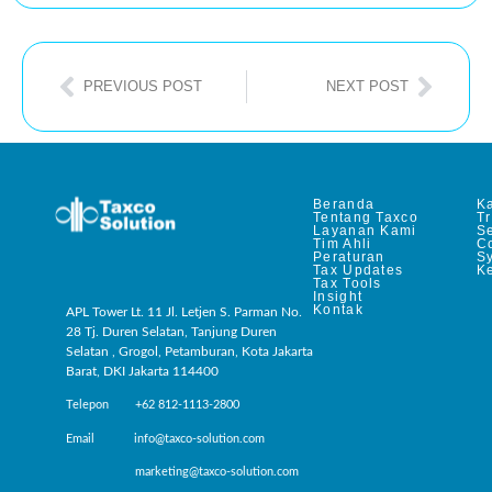
PREVIOUS POST
NEXT POST
Beranda
Ka
Tentang Taxco
T
Layanan Kami
Se
Tim Ahli
C
Peraturan
S
Tax Updates
Ke
Tax Tools
Insight
Kontak
APL Tower Lt. 11 Jl. Letjen S. Parman No.
28 Tj. Duren Selatan, Tanjung Duren
Selatan , Grogol, Petamburan, Kota Jakarta
Barat, DKI Jakarta 114400
Telepon +62 812-1113-2800
Email info@taxco-solution.com
marketing@taxco-solution.com