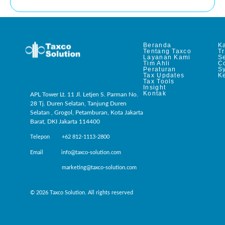
Beranda
Ka
Tentang Taxco
T
Layanan Kami
Se
Tim Ahli
C
Peraturan
S
Tax Updates
Ke
Tax Tools
Insight
Kontak
APL Tower Lt. 11 Jl. Letjen S. Parman No.
28 Tj. Duren Selatan, Tanjung Duren
Selatan , Grogol, Petamburan, Kota Jakarta
Barat, DKI Jakarta 114400
Telepon +62 812-1113-2800
Email info@taxco-solution.com
marketing@taxco-solution.com
© 2026 Taxco Solution. All rights reserved