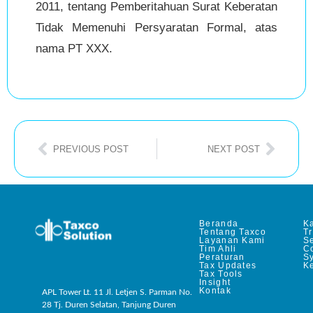
2011, tentang Pemberitahuan Surat Keberatan
Tidak Memenuhi Persyaratan Formal, atas
nama PT XXX.
PREVIOUS POST
NEXT POST
Beranda
Ka
Tentang Taxco
T
Layanan Kami
Se
Tim Ahli
C
Peraturan
S
Tax Updates
Ke
Tax Tools
Insight
Kontak
APL Tower Lt. 11 Jl. Letjen S. Parman No.
28 Tj. Duren Selatan, Tanjung Duren