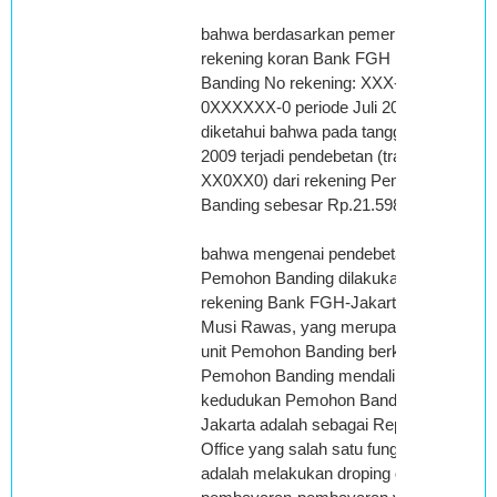
bahwa berdasarkan pemeriksaan atas
rekening koran Bank FGH Pemohon
Banding No rekening: XXX-00-
0XXXXXX-0 periode Juli 2009,
diketahui bahwa pada tanggal 24 Juli
2009 terjadi pendebetan (transf Cek
XX0XX0) dari rekening Pemohon
Banding sebesar Rp.21.598.500;
bahwa mengenai pendebetan Rekening
Pemohon Banding dilakukan atas
rekening Bank FGH-Jakarta bukan di
Musi Rawas, yang merupakan lokasi
unit Pemohon Banding berkedudukan,
Pemohon Banding mendalilkan bahwa
kedudukan Pemohon Banding di
Jakarta adalah sebagai Representative
Office yang salah satu fungsinya
adalah melakukan droping dana untuk