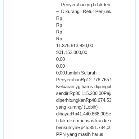
– Penyerahan yg tidak terutang PPN
– Dikurangi: Retur PenjualanRp
Rp
Rp
Rp
Rp
11.875.613.920,00
901.152.000,00
0,00
0,00
0,00Jumlah Seluruh
PenyerahanRp12.776.765.920,00Pajak
Keluaran yg harus dipungut/dibayar
sendiriRp90.115.200,00Pajak yg dapat
diperhitungkanRp48.674.534,00PPN
yang kurang/ (Lebih)
dibayarRp41.440.666,00Seharusnya
tidak dikompensasikan ke masa pajak
berikutnyaRp45.351.734,00Jumlah
PPN yang masih harus