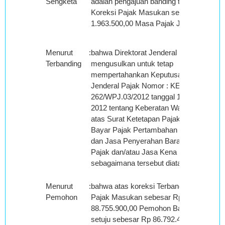
Sengketa
adalah pengajuan banding terhadap
Koreksi Pajak Masukan sebesar Rp.
1.963.500,00 Masa Pajak Juli 2009;
Menurut
:
bahwa Direktorat Jenderal Pajak
Terbanding
mengusulkan untuk tetap
mempertahankan Keputusan Direktur
Jenderal Pajak Nomor : KEP-
262/WPJ.03/2012 tanggal 16 Maret
2012 tentang Keberatan Wajib Pajak
atas Surat Ketetapan Pajak Kurang
Bayar Pajak Pertambahan Nilai Barang
dan Jasa Penyerahan Barang Kena
Pajak dan/atau Jasa Kena Pajak
sebagaimana tersebut diatas;
Menurut
:
bahwa atas koreksi Terbanding atas
Pemohon
Pajak Masukan sebesar Rp
88.755.900,00 Pemohon Banding
setuju sebesar Rp 86.792.400,00, dan