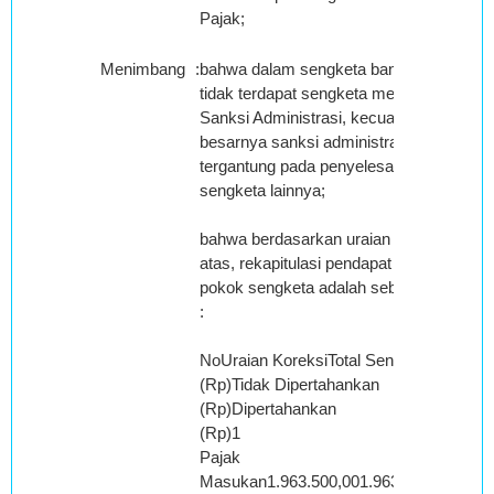
Pajak;
Menimbang
:
bahwa dalam sengketa banding ini
tidak terdapat sengketa mengenai
Sanksi Administrasi, kecuali bahwa
besarnya sanksi administrasi
tergantung pada penyelesaian
sengketa lainnya;
bahwa berdasarkan uraian tersebut di
atas, rekapitulasi pendapat Majelis atas
pokok sengketa adalah sebagai berikut
:
NoUraian KoreksiTotal Sengketa
(Rp)Tidak Dipertahankan
(Rp)Dipertahankan
(Rp)1
Pajak
Masukan1.963.500,001.963.500,000,00