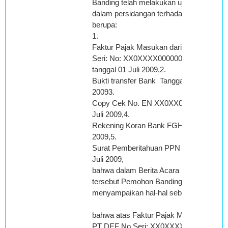
Banding telah melakukan uji bukti
dalam persidangan terhadap bukti-bukti
berupa:
1.
Faktur Pajak Masukan dari PT DEF No
Seri: No: XX0XXXX000000X-X00X0X
tanggal 01 Juli 2009,2.
Bukti transfer Bank Tanggal 24 Juli
20093.
Copy Cek No. EN XX0XX0 tanggal 22
Juli 2009,4.
Rekening Koran Bank FGH Bulan Juli
2009,5.
Surat Pemberitahuan PPN Masa Pajak
Juli 2009,
bahwa dalam Berita Acara Uji bukti
tersebut Pemohon Banding
menyampaikan hal-hal sebagai berikut:
bahwa atas Faktur Pajak Masukan dari
PT DEF No Seri: XX0XXXX000000X-