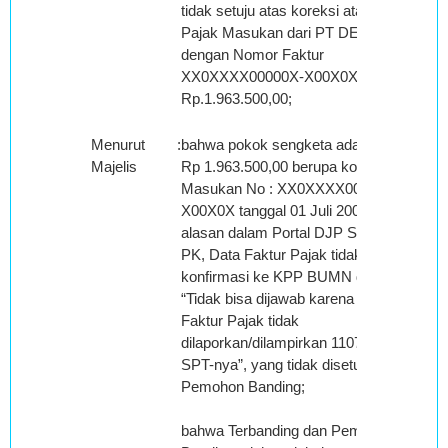
tidak setuju atas koreksi atas Faktur
Pajak Masukan dari PT DEF, Tbk
dengan Nomor Faktur
XX0XXXX00000X-X00X0X sebesar
Rp.1.963.500,00;
Menurut
:
bahwa pokok sengketa adalah sebesar
Majelis
Rp 1.963.500,00 berupa koreksi Pajak
Masukan No : XX0XXXX000000X-
X00X0X tanggal 01 Juli 2009, dengan
alasan dalam Portal DJP System PM-
PK, Data Faktur Pajak tidak ada dan
konfirmasi ke KPP BUMN dijawab
“Tidak bisa dijawab karena rincian
Faktur Pajak tidak
dilaporkan/dilampirkan 1107 A di e-
SPT-nya”, yang tidak disetujui oleh
Pemohon Banding;
bahwa Terbanding dan Pemohon