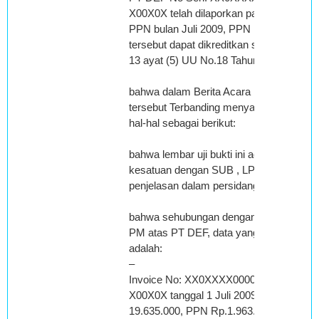
X00X0X telah dilaporkan pada SPT
PPN bulan Juli 2009, PPN Masukan
tersebut dapat dikreditkan sesuai Pasal
13 ayat (5) UU No.18 Tahun 2000;
bahwa dalam Berita Acara Uji bukti
tersebut Terbanding menyampaikan
hal-hal sebagai berikut:
bahwa lembar uji bukti ini adalah satu
kesatuan dengan SUB , LPP, LPK dan
penjelasan dalam persidangan;
bahwa sehubungan dengan koreksi
PM atas PT DEF, data yang ditunjukan
adalah:
–
Invoice No: XX0XXXX000000X-
X00X0X tanggal 1 Juli 2009, DPP Rp
19.635.000, PPN Rp.1.963.500 jumlah