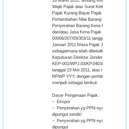
16 Maret 2012, tentang Keberatan
Wajib Pajak atas Surat Ketetapan
Pajak Kurang Bayar Pajak
Pertambahan Nilai Barang dan Jasa
Penyerahan Barang Kena Pajak
dan/atau Jasa Kena Pajak Nomor:
00006/207/09/303/11 tanggal 06
Januari 2011 Masa Pajak Juli 2009
sebagaimana telah dibetulkan dengan
Keputusan Direktur Jenderal Pajak No:
KEP-001/WPJ.03/KP.0403/2011
tanggal 19 Mei 2011, atas nama XXX,
NPWP YYY, dengan perhitungan
menjadi sebagai berikut:
Dasar Pengenaan Pajak :
– Ekspor
– Penyerahan yg PPN-nya harus
dipungut sendiri
– Penyerahan yg PPN-nya tidak
dipungut