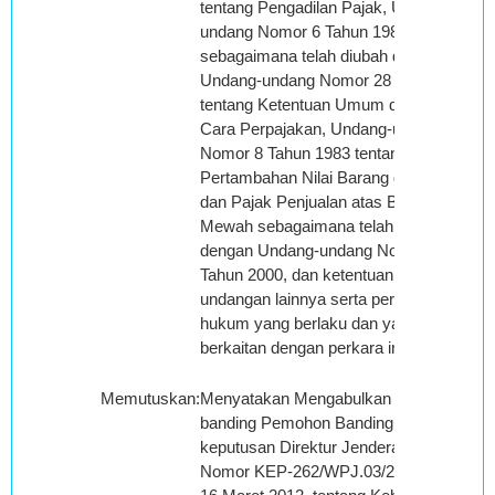
tentang Pengadilan Pajak, Undang-
undang Nomor 6 Tahun 1983
sebagaimana telah diubah dengan
Undang-undang Nomor 28 Tahun 2007
tentang Ketentuan Umum dan Tata
Cara Perpajakan, Undang-undang
Nomor 8 Tahun 1983 tentang Pajak
Pertambahan Nilai Barang dan Jasa
dan Pajak Penjualan atas Barang
Mewah sebagaimana telah diubah
dengan Undang-undang Nomor 18
Tahun 2000, dan ketentuan perundang-
undangan lainnya serta peraturan
hukum yang berlaku dan yang
berkaitan dengan perkara ini;
Memutuskan
:
Menyatakan Mengabulkan Seluruhnya
banding Pemohon Banding terhadap
keputusan Direktur Jenderal Pajak
Nomor KEP-262/WPJ.03/2012 tanggal