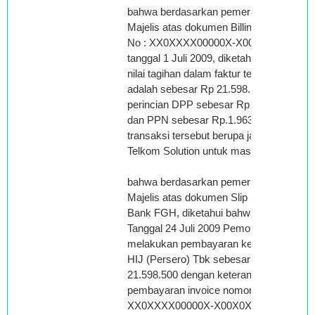
bahwa berdasarkan pemeriksaan
Majelis atas dokumen Billing Statement
No : XX0XXXX00000X-X00X0X
tanggal 1 Juli 2009, diketahui bahwa
nilai tagihan dalam faktur tersebut
adalah sebesar Rp 21.598.500 dengan
perincian DPP sebesar Rp 19.635.000
dan PPN sebesar Rp.1.963.500,
transaksi tersebut berupa jasa layanan
Telkom Solution untuk masa Juli 2009;
bahwa berdasarkan pemeriksaan
Majelis atas dokumen Slip Setoran
Bank FGH, diketahui bahwa pada
Tanggal 24 Juli 2009 Pemohon Banding
melakukan pembayaran kepada PT.
HIJ (Persero) Tbk sebesar Rp
21.598.500 dengan keterangan untuk
pembayaran invoice nomor:
XX0XXXX00000X-X00X0X;