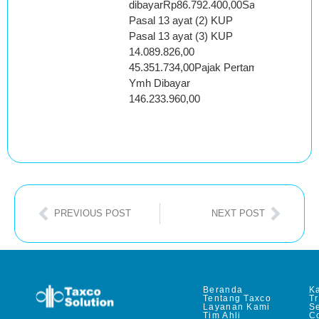
dibayarRp86.792.400,00Sanksi :
Pasal 13 ayat (2) KUP
Pasal 13 ayat (3) KUP
14.089.826,00
45.351.734,00Pajak Pertambahan Nilai
Ymh Dibayar
146.233.960,00
PREVIOUS POST
NEXT POST
Beranda
Ka
Tentang Taxco
T
Layanan Kami
Se
Tim Ahli
C