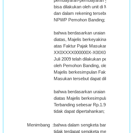
pembayaran-pembayaran yang tidak
bisa dilakukan oleh unit di Musi Rawas
dan dalam rekening tersebut tercantum
NPWP Pemohon Banding;
bahwa berdasarkan uraian tersebut
diatas, Majelis berkeyakinan, bahwa
atas Faktur Pajak Masukan No :
XX0XXXX000000X-X00X0X tanggal 1
Juli 2009 telah dilakukan pembayaran
oleh Pemohon Banding, oleh karena itu
Majelis berkesimpulan Faktur Pajak
Masukan tersebut dapat dikreditkan;
bahwa berdasarkan uraian tersebut
diatas Majelis berkesimpulan Koreksi
Terbanding sebesar Rp.1.963.500,00
tidak dapat dipertahankan;
Menimbang
:
bahwa dalam sengketa banding ini
tidak terdapat sengketa mengenai Tarif