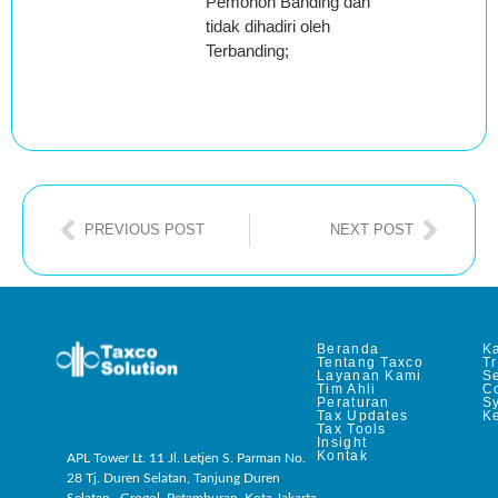
Pemohon Banding dan
tidak dihadiri oleh
Terbanding;
PREVIOUS POST
NEXT POST
Beranda
Ka
Tentang Taxco
T
Layanan Kami
Se
Tim Ahli
C
Peraturan
S
Tax Updates
Ke
Tax Tools
Insight
Kontak
APL Tower Lt. 11 Jl. Letjen S. Parman No.
28 Tj. Duren Selatan, Tanjung Duren
Selatan , Grogol, Petamburan, Kota Jakarta