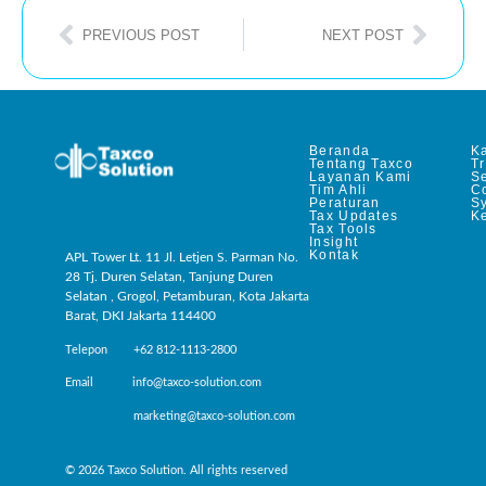
PREVIOUS POST
NEXT POST
Beranda
Ka
Tentang Taxco
T
Layanan Kami
Se
Tim Ahli
C
Peraturan
S
Tax Updates
Ke
Tax Tools
Insight
Kontak
APL Tower Lt. 11 Jl. Letjen S. Parman No.
28 Tj. Duren Selatan, Tanjung Duren
Selatan , Grogol, Petamburan, Kota Jakarta
Barat, DKI Jakarta 114400
Telepon +62 812-1113-2800
Email info@taxco-solution.com
marketing@taxco-solution.com
© 2026 Taxco Solution. All rights reserved