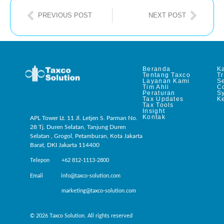
PREVIOUS POST
NEXT POST
Beranda
Ka
Tentang Taxco
T
Layanan Kami
Se
Tim Ahli
C
Peraturan
S
Tax Updates
Ke
Tax Tools
Insight
Kontak
APL Tower Lt. 11 Jl. Letjen S. Parman No.
28 Tj. Duren Selatan, Tanjung Duren
Selatan , Grogol, Petamburan, Kota Jakarta
Barat, DKI Jakarta 114400
Telepon +62 812-1113-2800
Email info@taxco-solution.com
marketing@taxco-solution.com
© 2026 Taxco Solution. All rights reserved