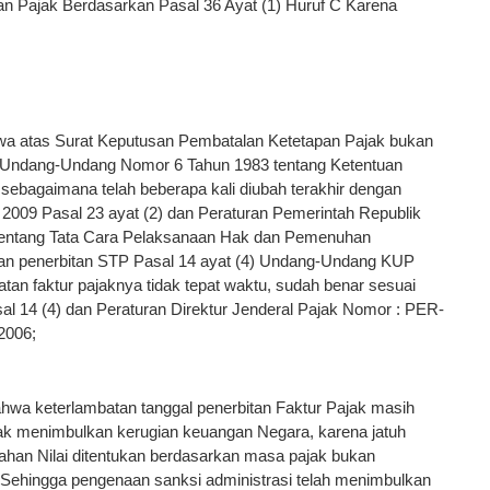
an Pajak Berdasarkan Pasal 36 Ayat (1) Huruf C Karena
wa atas Surat Keputusan Pembatalan Ketetapan Pajak bukan
 Undang-Undang Nomor 6 Tahun 1983 tentang Ketentuan
ebagaimana telah beberapa kali diubah terakhir dengan
009 Pasal 23 ayat (2) dan Peraturan Pemerintah Republik
tentang Tata Cara Pelaksanaan Hak dan Pemenuhan
dan penerbitan STP Pasal 14 ayat (4) Undang-Undang KUP
an faktur pajaknya tidak tepat waktu, sudah benar sesuai
14 (4) dan Peraturan Direktur Jenderal Pajak Nomor : PER-
2006;
wa keterlambatan tanggal penerbitan Faktur Pajak masih
ak menimbulkan kerugian keuangan Negara, karena jatuh
han Nilai ditentukan berdasarkan masa pajak bukan
. Sehingga pengenaan sanksi administrasi telah menimbulkan