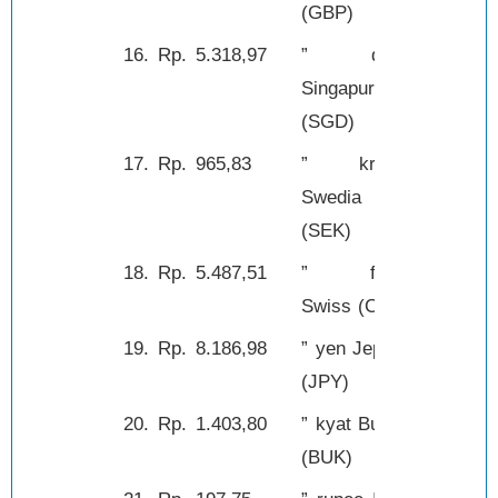
(GBP)
16.
Rp.
5.318,97
” dolar
1,-
Singapura
(SGD)
17.
Rp.
965,83
” kroner
1,-
Swedia
(SEK)
18.
Rp.
5.487,51
” franc
1,-
Swiss (CHF)
19.
Rp.
8.186,98
” yen Jepang
100,-
(JPY)
20.
Rp.
1.403,80
” kyat Burma
1,-
(BUK)