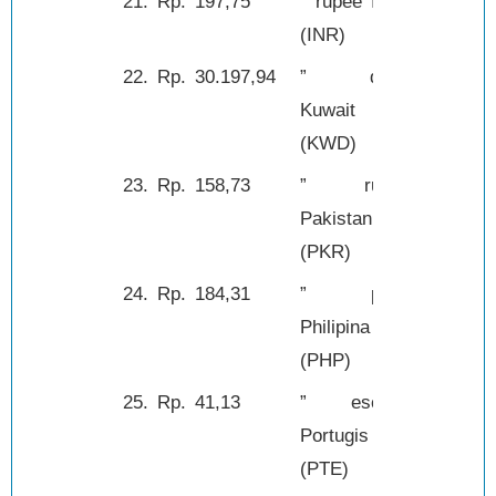
21.
Rp.
197,75
” rupee India
1,-
(INR)
22.
Rp.
30.197,94
” dinar
1,-
Kuwait
(KWD)
23.
Rp.
158,73
” rupee
1,-
Pakistan
(PKR)
24.
Rp.
184,31
” peso
1,-
Philipina
(PHP)
25.
Rp.
41,13
” escudo
1,-
Portugis
(PTE)