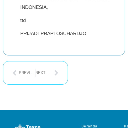
INDONESIA,
ttd
PRIJADI PRAPTOSUHARDJO
PREVIOUS POST
NEXT POST
Beranda
Ka