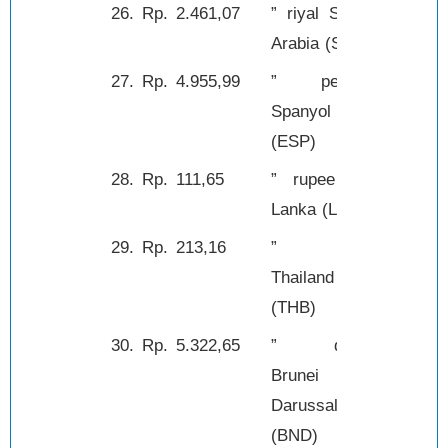
26.
Rp.
2.461,07
” riyal Saudi
1,-
Arabia (SAR)
27.
Rp.
4.955,99
” peseta
100,-
Spanyol
(ESP)
28.
Rp.
111,65
” rupee Sri
1,-
Lanka (LKR)
29.
Rp.
213,16
” baht
1,-
Thailand
(THB)
30.
Rp.
5.322,65
” dolar
1,-
Brunei
Darussalam
(BND)