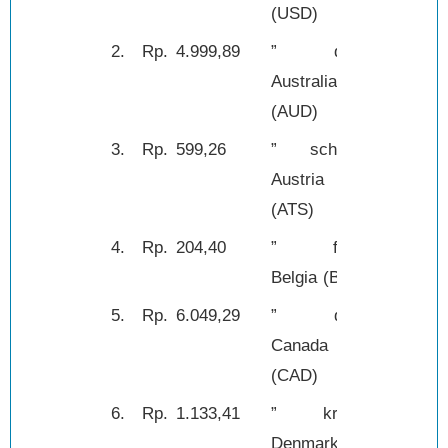
(USD)
2.
Rp.
4.999,89
” dolar
1,-
Australia
(AUD)
3.
Rp.
599,26
” schilling
1,-
Austria
(ATS)
4.
Rp.
204,40
” franc
1,-
Belgia (BEF)
5.
Rp.
6.049,29
” dolar
1,-
Canada
(CAD)
6.
Rp.
1.133,41
” kroner
1,-
Denmark