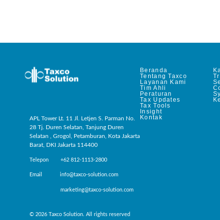
Beranda
Ka
Tentang Taxco
T
Layanan Kami
Se
Tim Ahli
C
Peraturan
S
Tax Updates
Ke
Tax Tools
Insight
Kontak
APL Tower Lt. 11 Jl. Letjen S. Parman No.
28 Tj. Duren Selatan, Tanjung Duren
Selatan , Grogol, Petamburan, Kota Jakarta
Barat, DKI Jakarta 114400
Telepon +62 812-1113-2800
Email info@taxco-solution.com
marketing@taxco-solution.com
© 2026 Taxco Solution. All rights reserved